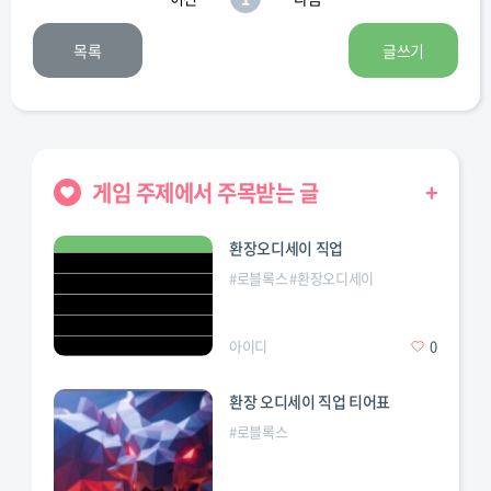
목록
글쓰기
게임 주제에서 주목받는 글
+
환장오디세이 직업
#
로블록스
#
환장오디세이
변칙성
#
직업
#
티어표
아이디
0
환장 오디세이 직업 티어표
#
로블록스