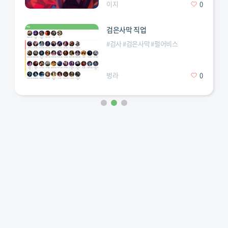
이지
0
검은사막 직업
#
검사
#
검은사막
#
펄어비스
벙라
0