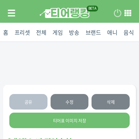
홈
프리셋
전체
게임
방송
브랜드
애니
음식
공유
수정
삭제
티어표 이미지 저장