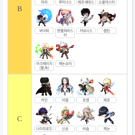
라라
루미너스
메르세데스
소울마스터
B
바이퍼
엔젤릭버스
키네시스
캡틴
터
아크메이지
캐논슈터
(불,독)
카인
아델
호영
제로
C
나이트로드
신궁
비숍
제논