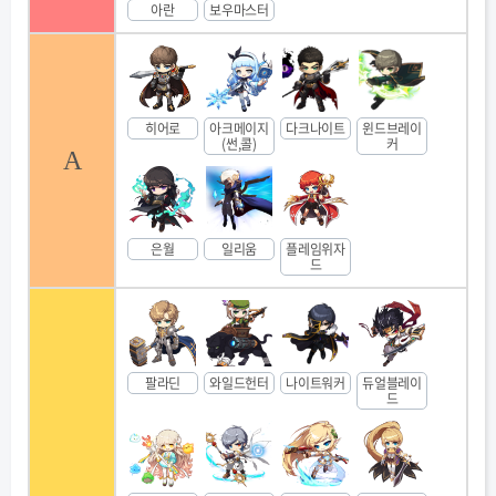
아란
보우마스터
히어로
아크메이지
다크나이트
윈드브레이
(썬,콜)
커
A
은월
일리움
플레임위자
드
팔라딘
와일드헌터
나이트워커
듀얼블레이
드