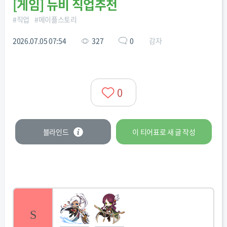
[
게임
]
뉴비 직업추천
#
직업
#
메이플스토리
2026.07.05 07:54
327
0
감자
0
블라인드
이 티어표로
새 글
작성
S