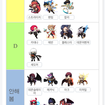
스트라이커
팬텀
칼리
카데나
에반
블래스터
데몬어벤져
D
섀도어
데몬슬레이
메카닉
아크
미하일
안해
어
봄