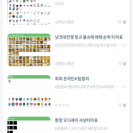
#
냥코
새벽3시펭귄
0
냥코대전쟁 정규 울슈레 레레 순위 티어표
#
냥코대전쟁
#
레전드레어
#
순위
#
울트라슈퍼레어
+
3
새벽3시펭귄
0
피파 온라인4 팀컬러
#
팀컬러
#
팀케미
#
피온
#
피온4
#
피파온라인
+
#
피파
1
ㅇㅇㅇㅇ
0
환장 오디세이 사냥티어표
#
로블록스
#
오디세이
#
환장오디세