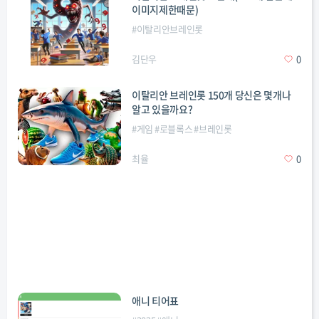
이미지제한때문)
#
이탈리안브레인롯
김단우
0
이탈리안 브레인롯 150개 당신은 몇개나
알고 있을까요?
#
게임
#
로블록스
#
브레인롯
최율
0
애니 티어표