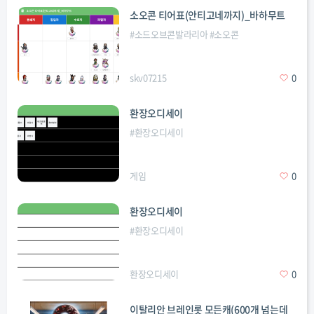
소오콘 티어표(안티고네까지)_바하무트
#
소드오브콘발라리아
#
소오콘
skv07215
0
환장오디세이
#
환장오디세이
게임
0
환장오디세이
#
환장오디세이
환장오디세이
0
이탈리안 브레인롯 모든캐(600개 넘는데