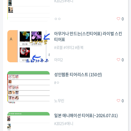
#
2025
#
애니
ㅇㅇ
0
아무거나 만드는(스킨티어표) 라이벌 스킨
티어표
#
로블
#
야미2
#
중복
야미2
0
성인웹툰 티어리스트 (150선)
#
ㅇ
노무린
0
일본 애니매이션 티어표(~2026.07.01)
#
2025
#
애니