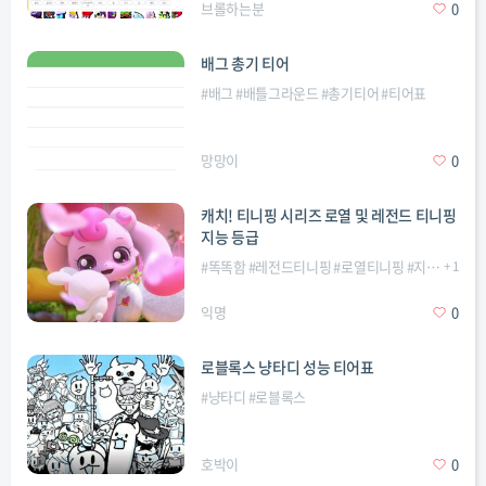
브롤하는분
0
배그 총기 티어
#
배그
#
배틀그라운드
#
총기티어
#
티어표
망망이
0
캐치! 티니핑 시리즈 로열 및 레전드 티니핑
지능 등급
#
똑똑함
#
레전드티니핑
#
로열티니핑
#
지능
#
+
티니
1
익명
0
로블록스 냥타디 성능 티어표
#
냥타디
#
로블록스
호박이
0