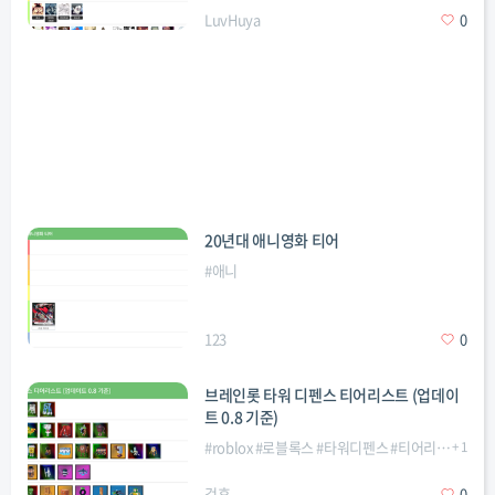
LuvHuya
0
20년대 애니영화 티어
#
애니
123
0
브레인롯 타워 디펜스 티어리스트 (업데이
트 0.8 기준)
#
roblox
#
로블록스
#
타워디펜스
#
티어리스트
+
1
겆휴
0