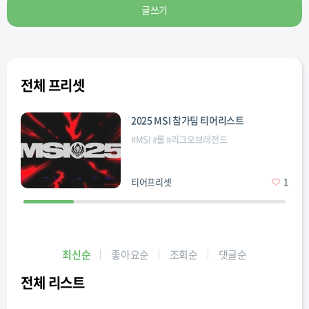
글쓰기
전체 프리셋
2025 MSI 참가팀 티어리스트
#
MSI
#
롤
#
리그오브레전드
티어프리셋
1
최신순
좋아요순
조회순
댓글순
전체 리스트