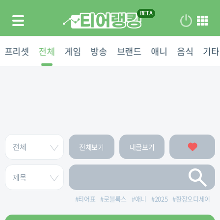
프리셋
전체
게임
방송
브랜드
애니
음식
기타
전체보기
내글보기
#
티어표
#
로블록스
#
애니
#
2025
#
환장오디세이