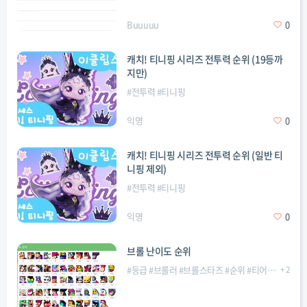
Buuuuu
0
캐치! 티니핑 시리즈 전투력 순위 (19등까
지만)
#
전투력
#
티니핑
익명
0
캐치! 티니핑 시리즈 전투력 순위 (일반 티
니핑 제외)
#
전투력
#
티니핑
익명
0
브롤 난이도 순위
#
등급
#
브롤러
#
브롤스타즈
#
순위
#
티어리스트
+
2
#
티