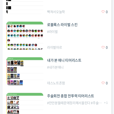
빡쳐서오늘학
0
로블록스 라이벌 스킨
#
라이벌
라이벌야르
0
내가 본 애니 티어리스트
#
내가본애니
데스노트존잼
0
주술회전 총합 전투력 티어리스트
#
만안분들때문에정리해서올린다
#
주술회전
+
1