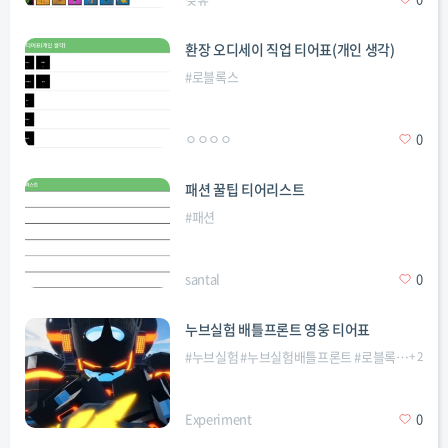
환장 오디세이 직업 티어표(개인 생각)
#
로블록스
ㅇㅇㅇㅇ
0
패션 꿀팁 티어리스트
#
패션
santal
0
누브실험 배틀프론트 영웅 티어표
#
누브실험
#
누브실험배틀프론트
#
로블록스
+
#
배틀
2
Experiment
0