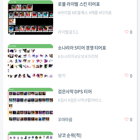
로블 라이벌 스킨 티어표
#
라이벌
#
로블록스
#
메롱
#
티어표
라이벌골드1
0
소나리아 5티어 경쟁 티어표
#
소나리아
#
오브
#
크리쳐
햎이
0
검은사막 DPS 티어
#
검사
#
검은사막
#
펄어비스
꼬마마음
0
냥코 순위(적)