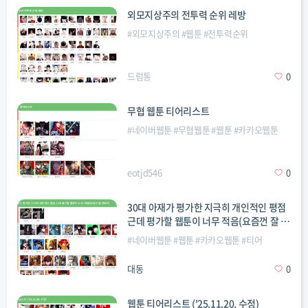
외모지상주의 전투력 순위 레방
#
외모지상주의
#
웹툰
#
전투력순위
드럼통
0
무협 웹툰 티어리스트
#
네이버웹툰
#
무협웹툰
#
웹툰
#
카카오웹툰
eotjd546
0
30대 아재가 평가한 지극히 개인적인 평점
근데 평가할 웹툰이 너무 적음(요즘껀 잘 안
봐서
#
네이버웹툰
#
웹툰
#
카카오웹툰
#
티어
대동
0
웹툰 티어리스트 ('25.11.20. 수정)