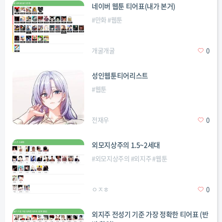
네이버 웹툰 티어표(내가 본거)
#
만화
#
웹툰
개굴개굴
0
성인웹툰티어리스트
#
웹툰
전재우
0
외모지상주의 1.5~2세대
#
외모지상주의
#
외지주
#
웹툰
ㅇㅈㅎ
0
외지주 전성기 기준 가장 정확한 티어표 (반