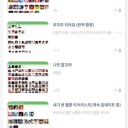
YS
0
외지주 티어표 (반박 환영)
#
명작
#
애니
#
외모지상주의
#
외지주
#
웹툰
#
+
전투력
1
ㅇㅇ
0
나만 할꼬여
#
웹툰
스틴
0
내가 본 웹툰 티어리스트(계속 업데이트 중)
#
네이버웹툰
#
웹툰
#
카카오웹툰
#
티어