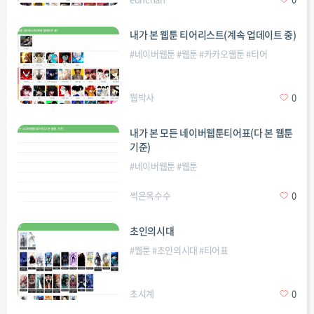
내가 본 웹툰 티어리스트(계속 업데이트 중)
#
네이버웹툰
#
웹툰
#
카카오웹툰
#
티어
웹박사
0
내가 본 모든 네이버웹툰티어표(다 본 웹툰
기준)
#
네이버웹툰
#
웹툰
썩은옥수수
0
초인의시대
#
웹툰
#
초인의시대
#
티어표
초시계
0