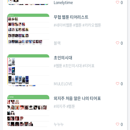
Lonelytime
0
무협 웹툰 티어리스트
#
네이버웹툰
#
웹툰
#
카카오웹툰
블랙
0
초인의시대
#
웹툰
#
초인의시대
#
티어표
MULELOVE
0
외지주 처음 알은 나의 티어표
#
외지주
#
웹툰
누누누
0