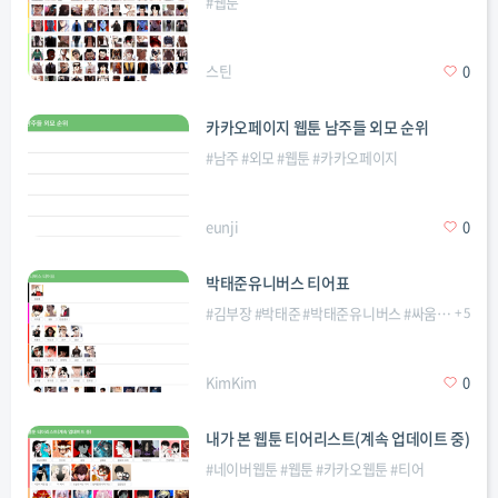
#
웹툰
스틴
0
카카오페이지 웹툰 남주들 외모 순위
#
남주
#
외모
#
웹툰
#
카카오페이지
eunji
0
박태준유니버스 티어표
#
김부장
#
박태준
#
박태준유니버스
#
싸움독학
+
5
#
외
KimKim
0
내가 본 웹툰 티어리스트(계속 업데이트 중)
#
네이버웹툰
#
웹툰
#
카카오웹툰
#
티어