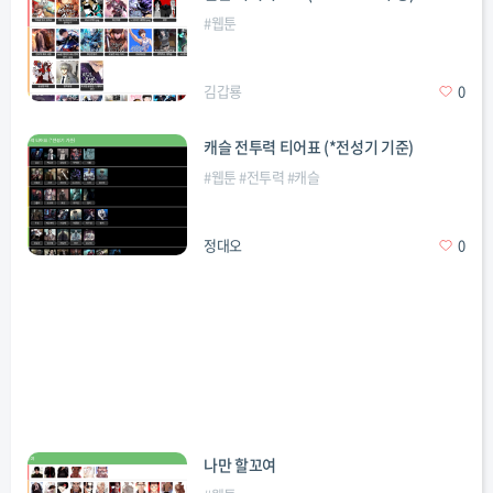
#
웹툰
김갑룡
0
캐슬 전투력 티어표 (*전성기 기준)
#
웹툰
#
전투력
#
캐슬
정대오
0
나만 할꼬여