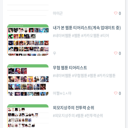
마미곤
0
내가 본 웹툰 티어리스트(계속 업데이트 중)
#
네이버웹툰
#
웹툰
#
카카오웹툰
#
티어
우
0
무협 웹툰 티어리스트
#
네이버웹툰
#
무협웹툰
#
웹툰
#
카카오웹툰
어쩔ㅂ1ㅅ야
0
외모지상주의 전투력 순위
#
외모지상주의
#
웹툰
#
전투력순위