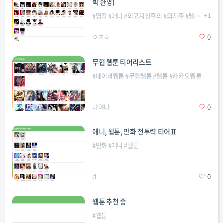
박 환영)
#
명작
#
애니
#
외모지상주의
#
외지주
#
웹툰
#
+
전투력
1
ㅇㅈㅎ
0
무협 웹툰 티어리스트
#
네이버웹툰
#
무협웹툰
#
웹툰
#
카카오웹툰
나야나
0
애니, 웹툰, 만화 전투력 티어표
#
만화
#
애니
#
웹툰
d
0
웹툰 추천 좀
#
웹툰