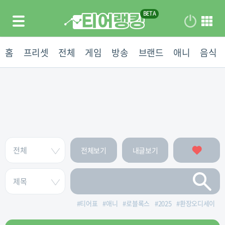
홈
프리셋
전체
게임
방송
브랜드
애니
음식
전체보기
내글보기
#
티어표
#
애니
#
로블록스
#
2025
#
환장오디세이