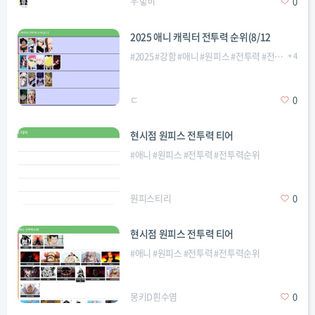
우힣히
0
2025 애니 캐릭터 전투력 순위(8/12
#
2025
#
강함
#
애니
#
원피스
#
전투력
#
전투력순위
+
4
#
ㄷ
0
현시점 원피스 전투력 티어
#
애니
#
원피스
#
전투력
#
전투력순위
원피스티리
0
현시점 원피스 전투력 티어
#
애니
#
원피스
#
전투력
#
전투력순위
몽키D흰수염
0