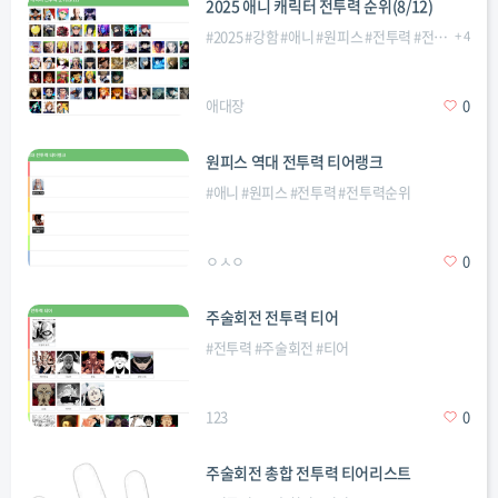
2025 애니 캐릭터 전투력 순위(8/12)
#
2025
#
강함
#
애니
#
원피스
#
전투력
#
전투력순위
+
4
#
애대장
0
원피스 역대 전투력 티어랭크
#
애니
#
원피스
#
전투력
#
전투력순위
ㅇㅅㅇ
0
주술회전 전투력 티어
#
전투력
#
주술회전
#
티어
123
0
주술회전 총합 전투력 티어리스트