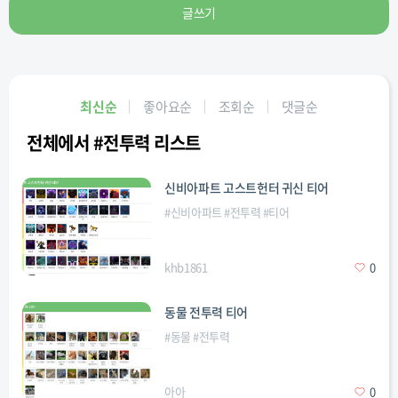
글쓰기
최신순
좋아요순
조회순
댓글순
전체에서 #전투력 리스트
신비아파트 고스트헌터 귀신 티어
#
신비아파트
#
전투력
#
티어
khb1861
0
동물 전투력 티어
#
동물
#
전투력
아아
0