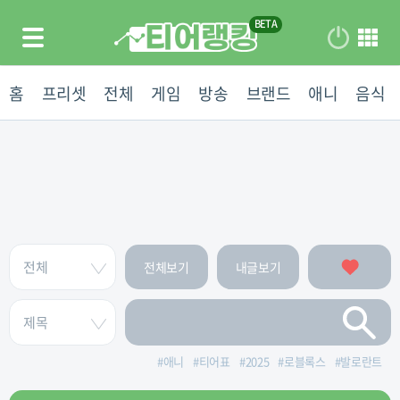
홈
프리셋
전체
게임
방송
브랜드
애니
음식
전체보기
내글보기
#
애니
#
티어표
#
2025
#
로블록스
#
발로란트