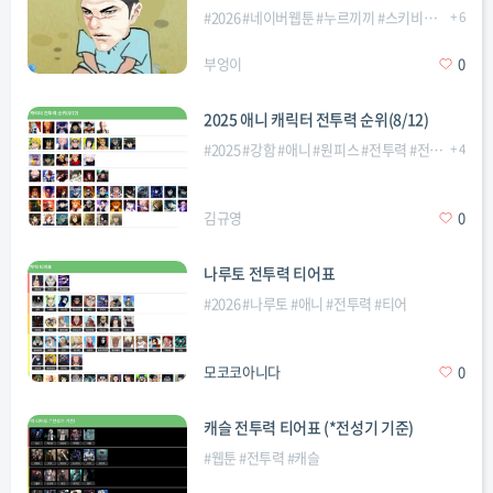
#
2026
#
네이버웹툰
#
누르끼끼
#
스키비디
#
애니
+
6
#
부엉이
0
2025 애니 캐릭터 전투력 순위(8/12)
#
2025
#
강함
#
애니
#
원피스
#
전투력
#
전투력순위
+
4
#
김규영
0
나루토 전투력 티어표
#
2026
#
나루토
#
애니
#
전투력
#
티어
모코코아니다
0
캐슬 전투력 티어표 (*전성기 기준)
#
웹툰
#
전투력
#
캐슬