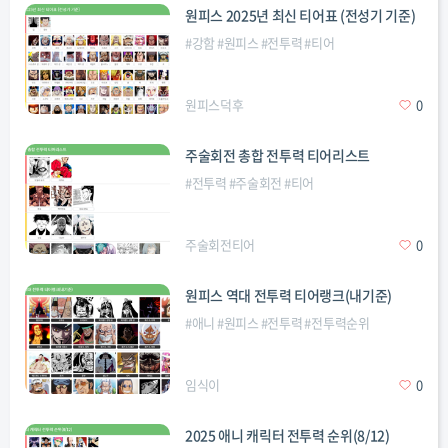
원피스 2025년 최신 티어표 (전성기 기준)
#
강함
#
원피스
#
전투력
#
티어
원피스덕후
0
주술회전 총합 전투력 티어리스트
#
전투력
#
주술회전
#
티어
주술회전티어
0
원피스 역대 전투력 티어랭크(내기준)
#
애니
#
원피스
#
전투력
#
전투력순위
임식이
0
2025 애니 캐릭터 전투력 순위(8/12)