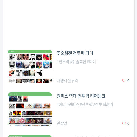
주술회전 전투력 티어
#
전투력
#
주술회전
#
티어
내생각전투력
0
원피스 역대 전투력 티어랭크
#
애니
#
원피스
#
전투력
#
전투력순위
원잘알
0