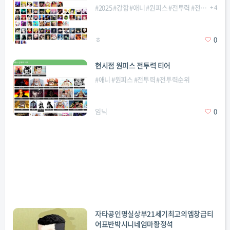
#
2025
#
강함
#
애니
#
원피스
#
전투력
#
전투력순위
+
4
#
ㅎ
0
현시점 원피스 전투력 티어
#
애니
#
원피스
#
전투력
#
전투력순위
임닉
0
자타공인명실상부21세기최고의엠창급티
어표반박시니네엄마황정석