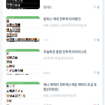
정대오
0
원피스 역대 전투력 티어랭크
#
애니
#
원피스
#
전투력
#
전투력순위
ㅇㅇ
0
주술회전 총합 전투력 티어리스트
#
전투력
#
주술회전
#
티어
Aurn
0
애니 캐릭터 전투력(+게임 캐릭터 조금 포
함)(미완성)
#
애니
#
전투력
#
전투력순위