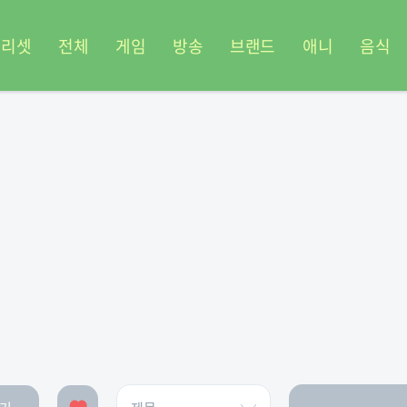
프리셋
전체
게임
방송
브랜드
애니
음식