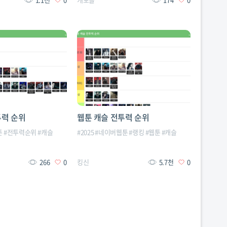
투력 순위
웹툰 캐슬 전투력 순위
툰
#
전투력순위
#
캐슬
#
2025
#
네이버웹툰
#
랭킹
#
웹툰
#
캐슬
266
0
킹신
5.7천
0