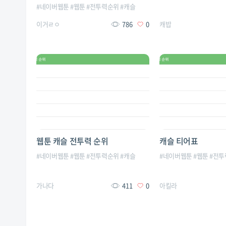
효함)(벌레는무시)
#
네이버웹툰
#
웹툰
#
전투력순위
#
캐슬
이거ㄹㅇ
786
0
캐밥
웹툰 캐슬 전투력 순위
캐슬 티어표
#
네이버웹툰
#
웹툰
#
전투력순위
#
캐슬
#
네이버웹툰
#
웹툰
#
전투
가나다
411
0
아킬라