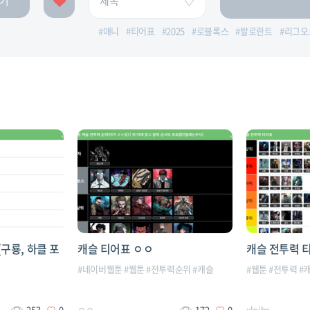
기
#
애니
#
티어표
#
2025
#
로블록스
#
발로란트
#
리그오
구룡, 하클 포
캐슬 티어표 ㅇㅇ
캐슬 전투력 티
#
네이버웹툰
#
웹툰
#
전투력순위
#
캐슬
#
웹툰
#
전투력
#
253
0
ㅇㅇ
172
0
xloibr