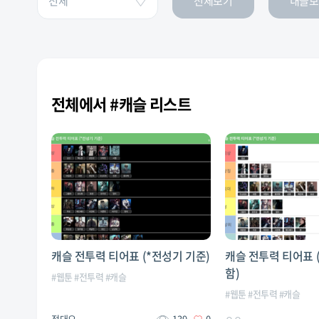
전체보기
내글보
전체에서 #캐슬 리스트
캐슬 전투력 티어표 (*전성기 기준)
캐슬 전투력 티어표 (
함)
#
웹툰
#
전투력
#
캐슬
#
웹툰
#
전투력
#
캐슬
정대오
139
0
ㅇㅇ