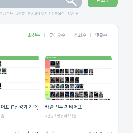
글쓰기
브레전드
#
웹툰
#
오버워치2
#
주술회전
#
ASDF
최신순
좋아요순
조회순
댓글순
어표 (*전성기 기준)
캐슬 전투력 티어표
캐슬
#
웹툰
#
전투력
#
캐슬
1.1천
0
캐포슬
174
0