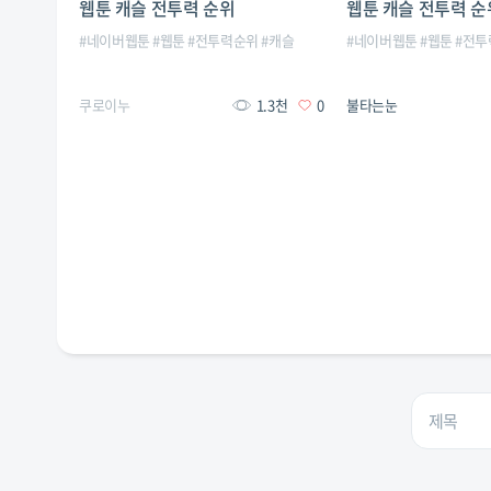
웹툰 캐슬 전투력 순위
웹툰 캐슬 전투력 순
#
네이버웹툰
#
웹툰
#
전투력순위
#
캐슬
#
네이버웹툰
#
웹툰
#
전투
쿠로이누
1.3천
0
불타는눈