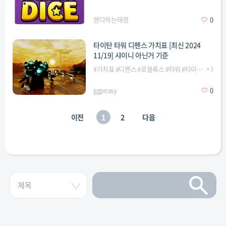
랜다하는태경
0
타이탄 타워 디펜스 가치표 [최신 2024
11/19] 샤이니 아닌거 기준
#
가치표
#
디펜스
#
로블록스
#
타워
#
타이탄
#
+
타타디
1
ggpeasy
0
이전
1
2
다음