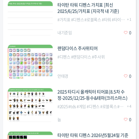
타이탄 타워 디펜스 가치표 [최신
2025/6/25/가치표 (지극적 내 기준)
#
가치표
#
디펜스
#
로블록스
#
타워
#
타이탄
#
+
타타디
1
내기준임
0
랜덤다이스 주사위티어
#
디펜스
#
랜덤다이스
#
주사위
안태경
0
2025 타디시 올캐릭터 티어표(8.5차 수
정-2025/12/25-등수&테마(크리스마스)
#
2025
#
tds
#
게임
#
디펜스
#
로블록스
#
올캐릭
+
4
#
최
눕
0
타이탄 타워 디펜스 2026년5월24일 기준