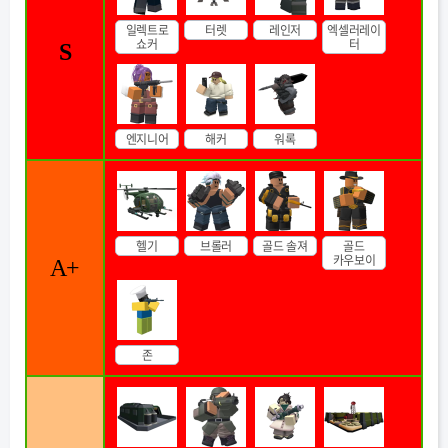
일렉트로
터렛
레인저
엑셀러레이
쇼커
터
S
엔지니어
해커
워록
헬기
브롤러
골드 솔져
골드
카우보이
A+
존