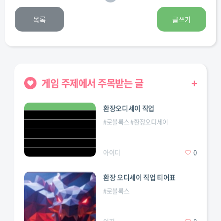
목록
글쓰기
게임 주제에서 주목받는 글
+
환장오디세이 직업
#
로블록스
#
환장오디세이
아이디
0
환장 오디세이 직업 티어표
#
로블록스