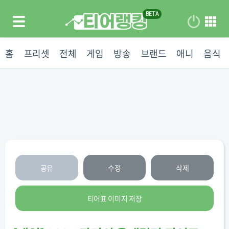
홈
프리셋
전체
게임
방송
브랜드
애니
음식
공유
수정
삭제
티어표 이미지 저장