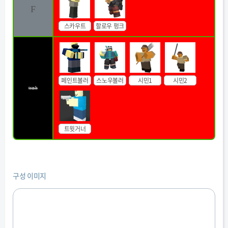
F
스카우트
할로우 펑크
페인트볼러
스노우볼러
시민1
시민2
trash
트윗거너
구성 이미지