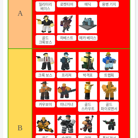
밀리터리
로켓티어
매딕
용병 기지
베이스
A
골드
하베스트
메카 베이스
크룩보스
크룩 보스
프리져
박격포
트랩훠
카우보이
미니거너
골드
골드
스카우트
파이로맨서
B