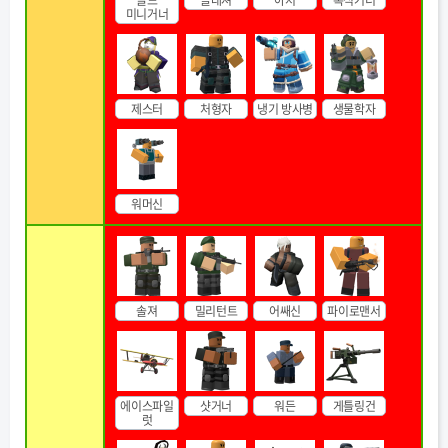
골드
슬래져
아처
톡식거너
미니거너
제스터
처형자
냉기 방사병
생물학자
워머신
솔져
밀리턴트
어쌔신
파이로맨서
에이스파일
샷거너
워든
게틀링건
럿