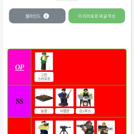
블라인드
이 티어표로
새 글
작성
OP
그린
스카우트
SS
농장
사령관
DJ 부스