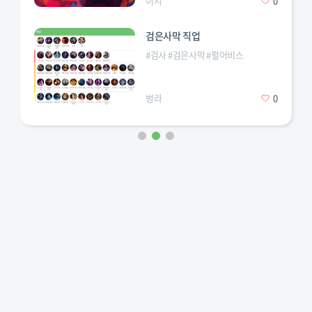
이지
0
검은사막 직업
#
검사
#
검은사막
#
펄어비스
벙라
0