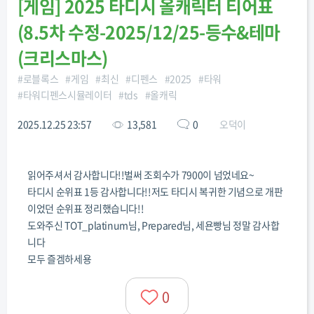
[
게임
]
2025 타디시 올캐릭터 티어표
(8.5차 수정-2025/12/25-등수&테마
(크리스마스)
#
로블록스
#
게임
#
최신
#
디펜스
#
2025
#
타워
#
타워디펜스시뮬레이터
#
tds
#
올캐릭
2025.12.25 23:57
13,581
0
오덕이
읽어주셔서 감사합니다!!벌써 조회수가 7900이 넘었네요~
타디시 순위표 1등 감사합니다!!저도 타디시 복귀한 기념으로 개판
이었던 순위표 정리했습니다!!
도와주신 TOT_platinum님, Prepared님, 세욘빵님 정말 감사합
니다
모두 즐겜하세용
0