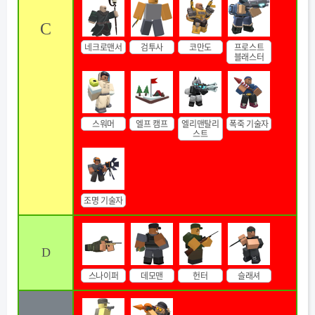
C
네크로맨서
검투사
코만도
프로스트
블래스터
스워머
엘프 캠프
엘리맨탈리
폭죽 기술자
스트
조명 기술자
D
스나이퍼
데모맨
헌터
슬래셔