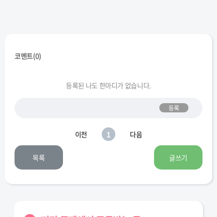
합성1동
합성2동
회성동
회원1동
회원2동
코멘트(
0
)
등록된 나도 한마디가 없습니다.
등록
이전
1
다음
목록
글쓰기