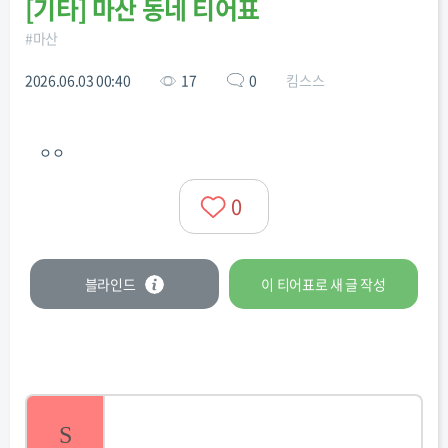
[
기타
]
마산 동네 티어표
#
마산
2026.06.03 00:40
17
0
킴스스
ㅇㅇ
0
블라인드
이 티어표로
새 글
작성
S