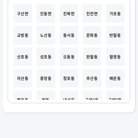
구산면
진동면
진북면
진전면
가포동
교방동
노산동
동서동
문화동
반월동
산호동
성호동
오동동
완월동
월영동
자산동
중앙동
창포동
추산동
해운동
합포동
현동
내서읍
구암1동
구암2동
봉암동
석전1동
석전2동
양덕1동
양덕2동