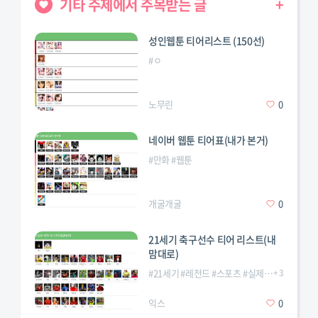
기타 주제에서 주목받는 글
+
성인웹툰 티어리스트 (150선)
#
ㅇ
노무린
0
네이버 웹툰 티어표(내가 본거)
#
만화
#
웹툰
개굴개굴
0
21세기 축구선수 티어 리스트(내
맘대로)
#
21세기
#
레전드
#
스포츠
#
실제축구
+
3
#
축구
#
해
익스
0