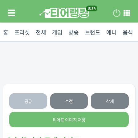
홈
프리셋
전체
게임
방송
브랜드
애니
음식
공유
수정
삭제
티어표 이미지 저장