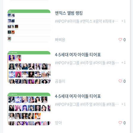
엔믹스 앨범 랭킹
#
KPOP
#
아이돌
#
엔믹스
#
음악
#
최애
#
타이틀
+
1
빠삐용
0
4-5세대 여자 아이돌 티어표
#
KPOP
#
걸그룹
#
비주얼
#
아이돌
#
여돌
#
케이팝
+
1
곰돌이
0
4-5세대 여자 아이돌 티어표
#
KPOP
#
걸그룹
#
비주얼
#
아이돌
#
여돌
#
케이팝
+
1
앙아
0