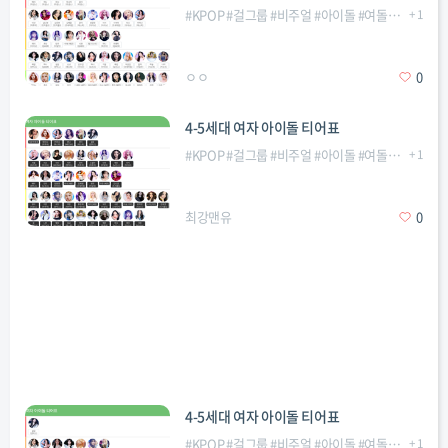
#
KPOP
#
걸그룹
#
비주얼
#
아이돌
#
여돌
#
케이팝
+
1
ㅇㅇ
0
4-5세대 여자 아이돌 티어표
#
KPOP
#
걸그룹
#
비주얼
#
아이돌
#
여돌
#
케이팝
+
1
최강맨유
0
4-5세대 여자 아이돌 티어표
#
KPOP
#
걸그룹
#
비주얼
#
아이돌
#
여돌
#
케이팝
+
1