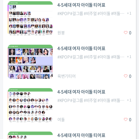
4-5세대 여자 아이돌 티어표
#
KPOP
#
걸그룹
#
비주얼
#
아이돌
#
여돌
#
케이팝
+
1
원붕
0
4-5세대 여자 아이돌 티어표
#
KPOP
#
걸그룹
#
비주얼
#
아이돌
#
여돌
#
케이팝
+
1
육변기티어
0
4-5세대 여자 아이돌 티어표
#
KPOP
#
걸그룹
#
비주얼
#
아이돌
#
여돌
#
케이팝
+
1
여돌
0
4-5세대 여자 아이돌 티어표