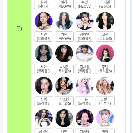
휘서
엘라
수인
다니엘
(하이키)
(MEOVV)
(MEOVV)
(뉴진스)
D
지연
가원
정하연
설린
(트리플S)
(MEOVV)
(트리플S)
(트리플S)
서아
박시온
김채원
주빈
(트리플S)
(트리플S)
(트리플S)
(트리플S)
신위
박소현
마유
스텔라
(트리플S)
(트리플S)
(트리플S)
(하투하)
공유빈
니엔
치키타
미아