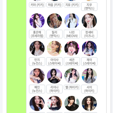
키야 (키키)
하음 (키키)
지유 (키키)
지우
(엔믹스)
홍은채
릴리
나린
정세비
(르세라핌)
(엔믹스)
(MEOVV)
(이즈나)
민지
아이사
세은
재이
(뉴진스)
(스테이씨)
(스테이씨)
(스테이씨)
혜인
리이나
옐 (하이키)
서이
(뉴진스)
(하이키)
(하이키)