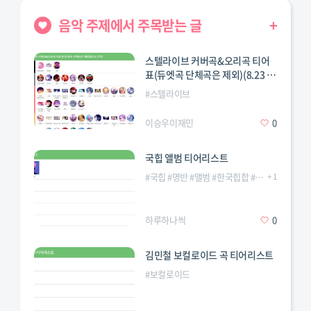
음악 주제에서 주목받는 글
+
스텔라이브 커버곡&오리곡 티어
표(듀엣곡 단체곡은 제외)(8.23 기
돌
#
아이브
#
에스파
#
엔믹스
#
여자
#
있지
준)
#
스텔라이브
이승우이재민
0
국힙 앨범 티어리스트
케이팝
#
국힙
#
명반
#
앨범
#
한국힙합
#
힙합
+
1
하루하나씩
0
김민철 보컬로이드 곡 티어리스트
케이팝
#
보컬로이드