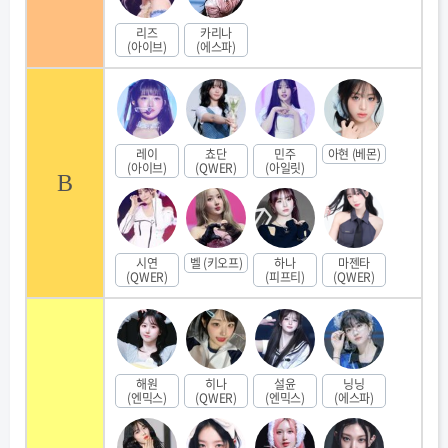
리즈
카리나
(아이브)
(에스파)
레이
쵸단
민주
아현 (베몬)
(아이브)
(QWER)
(아일릿)
B
시연
벨 (키오프)
하나
마젠타
(QWER)
(피프티)
(QWER)
해원
히나
설윤
닝닝
(엔믹스)
(QWER)
(엔믹스)
(에스파)