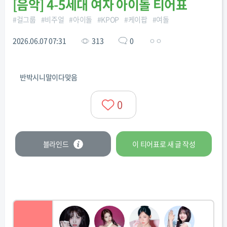
[
음악
]
4-5세대 여자 아이돌 티어표
#
걸그룹
#
비주얼
#
아이돌
#
KPOP
#
케이팝
#
여돌
2026.06.07 07:31
313
0
ㅇㅇ
반박시니말이다맞음
0
블라인드
이 티어표로
새 글
작성