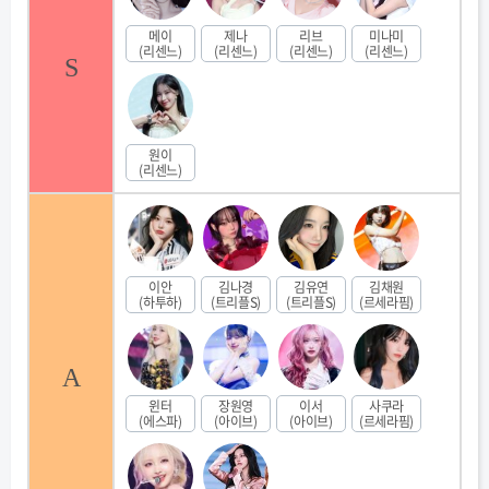
메이
제나
리브
미나미
(리센느)
(리센느)
(리센느)
(리센느)
S
원이
(리센느)
이안
김나경
김유연
김채원
(하투하)
(트리플S)
(트리플S)
(르세라핌)
A
윈터
장원영
이서
사쿠라
(에스파)
(아이브)
(아이브)
(르세라핌)