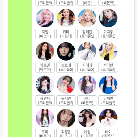
(트리플S)
(트리플S)
(베몬)
(베돈크)
지젤
키타
정혜린
이지우
(에스파)
(피프티)
(트리플S)
(트리플S)
카르멘
코토네
카에데
서다현
(하투하)
(트리플S)
(트리플S)
(트리플S)
곽연지
윤서연
베니
김채연
(트리플S)
(트리플S)
(베돈크)
(트리플S)
쿠미
최정은
예원
배이
(베돈크)
(이즈나)
(피프티)
(엔믹스)