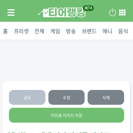
홈
프리셋
전체
게임
방송
브랜드
애니
음식
공유
수정
삭제
티어표 이미지 저장