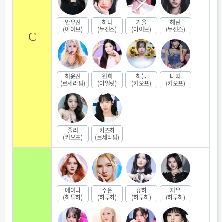
안유진
하니
가을
해린
(아이브)
(뉴진스)
(아이브)
(뉴진스)
C
허윤진
원희
하늘
나띠
(르세라핌)
(아일릿)
(키오프)
(키오프)
쥴리
카즈하
(키오프)
(르세라핌)
에이나
주은
유하
지우
(하투하)
(하투하)
(하투하)
(하투하)