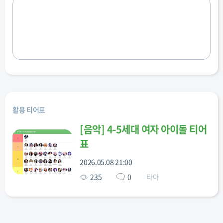
활용 티어표
[
음악
]
4-5세대 여자 아이돌 티어
표
2026.05.08 21:00
235
0
타아