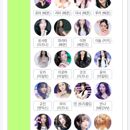
로라 (베몬)
라미 (베몬)
아사 (베몬)
루카 (베몬)
유사랑
파라타
이현
이솔 (키키)
(이즈나)
(베몬)
(베돈크)
모카
이로하
코코
윤아
(아일릿)
(아일릿)
(이즈나)
(아일릿)
규진
마이
린 (트리플S)
안나
(엔믹스)
(이즈나)
(MEOVV)