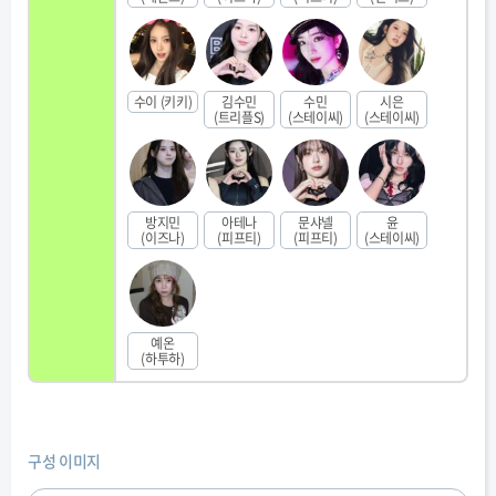
수이 (키키)
김수민
수민
시은
(트리플S)
(스테이씨)
(스테이씨)
방지민
아테나
문샤넬
윤
(이즈나)
(피프티)
(피프티)
(스테이씨)
예온
(하투하)
구성 이미지