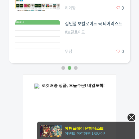
(하투하)
(하투하)
(피프티)
히게짱
0
김민철 보컬로이드 곡 티어리스트
케이팝
#
보컬로이드
마이
유사랑
코코
(이즈나)
(이즈나)
(이즈나)
무담
0
이환 플레이 유형 테스트!
이벤트 참여하면 1,000 이니