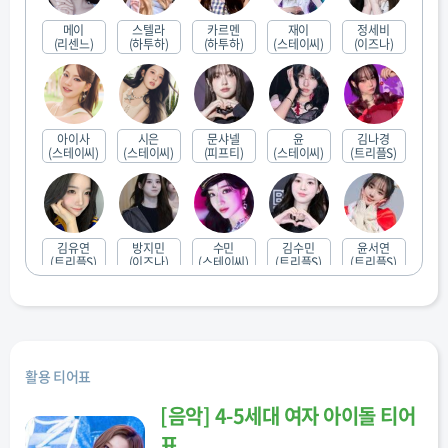
메이
스텔라
카르멘
재이
정세비
(리센느)
(하투하)
(하투하)
(스테이씨)
(이즈나)
아이사
시은
문샤넬
윤
김나경
(스테이씨)
(스테이씨)
(피프티)
(스테이씨)
(트리플S)
김유연
방지민
수민
김수민
윤서연
(트리플S)
(이즈나)
(스테이씨)
(트리플S)
(트리플S)
이지우
정혜린
키타
치키타
제나
(트리플S)
(트리플S)
(피프티)
(베몬)
(리센느)
활용 티어표
[
음악
]
4-5세대 여자 아이돌 티어
표