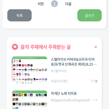
설린
지연
가원
나린
수인
이전
1
다음
(트리플S)
(트리플S)
(MEOVV)
(MEOVV)
(MEOVV)
목록
글쓰기
엘라
휘서
서이
옐 (하이키)
리이나
(MEOVV)
(하이키)
(하이키)
(하이키)
음악 주제에서 주목받는 글
+
리브
미나미
원이
이솔 (키키)
루카 (베몬)
(리센느)
(리센느)
(리센느)
스텔라이브 커버곡&오리곡 티어
표(듀엣곡 단체곡은 제외)(8.23 기
돌
#
아이브
#
에스파
#
엔믹스
#
여자
#
있지
준)
#
스텔라이브
이승우이재민
0
아현 (베몬)
파라타
라미 (베몬)
로라 (베몬)
유하
(베몬)
(하투하)
히게단 노래 티어표
케이팝
#
higedan
#
officialhigedandism
+
#
4
오피셜히
주은
에이나
지유 (키키)
하음 (키키)
하나