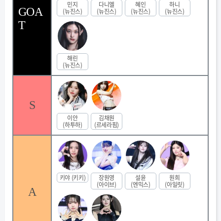
민지
다니엘
혜인
하니
GOA
(뉴진스)
(뉴진스)
(뉴진스)
(뉴진스)
T
해린
(뉴진스)
S
이안
김채원
(하투하)
(르세라핌)
키야 (키키)
장원영
설윤
원희
(아이브)
(엔믹스)
(아일릿)
A