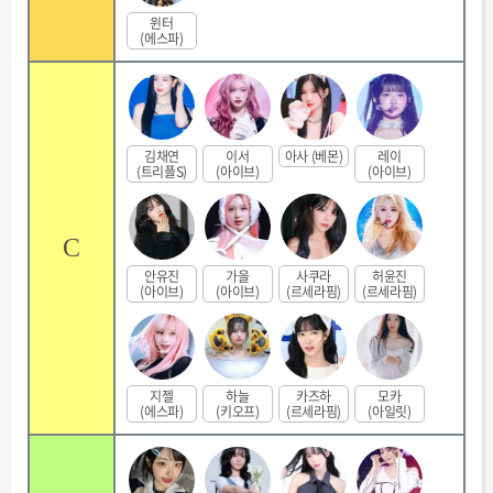
윈터
(에스파)
김채연
이서
아사 (베몬)
레이
(트리플S)
(아이브)
(아이브)
C
안유진
가을
사쿠라
허윤진
(아이브)
(아이브)
(르세라핌)
(르세라핌)
지젤
하늘
카즈하
모카
(에스파)
(키오프)
(르세라핌)
(아일릿)