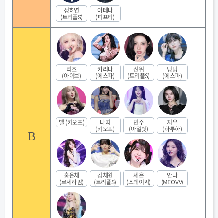
정하연
아테나
(트리플S)
(피프티)
리즈
카리나
신위
닝닝
(아이브)
(에스파)
(트리플S)
(에스파)
벨 (키오프)
나띠
민주
지우
(키오프)
(아일릿)
(하투하)
B
홍은채
김채원
세은
안나
(르세라핌)
(트리플S)
(스테이씨)
(MEOVV)