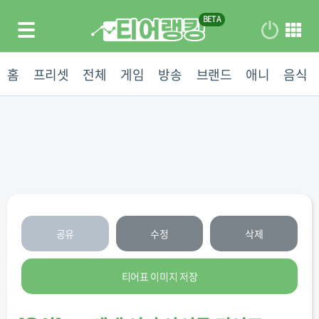
홈
프리셋
전체
게임
방송
브랜드
애니
음식
공유
수정
삭제
티어표 이미지 저장