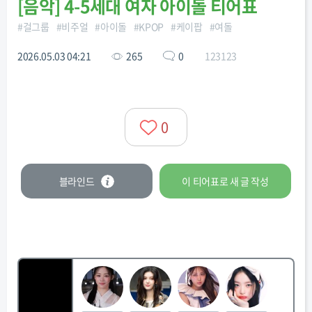
[
음악
]
4-5세대 여자 아이돌 티어표
#
걸그룹
#
비주얼
#
아이돌
#
KPOP
#
케이팝
#
여돌
2026.05.03 04:21
265
0
123123
0
블라인드
이 티어표로
새 글
작성