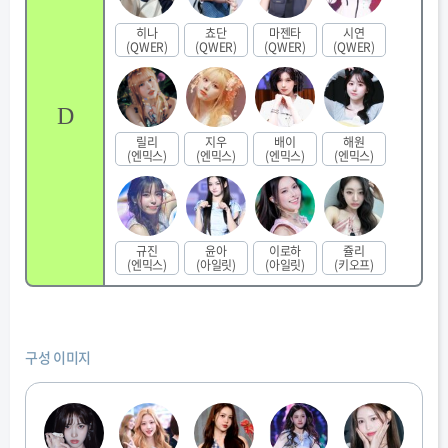
히나
쵸단
마젠타
시연
(QWER)
(QWER)
(QWER)
(QWER)
D
릴리
지우
배이
해원
(엔믹스)
(엔믹스)
(엔믹스)
(엔믹스)
규진
윤아
이로하
쥴리
(엔믹스)
(아일릿)
(아일릿)
(키오프)
구성 이미지