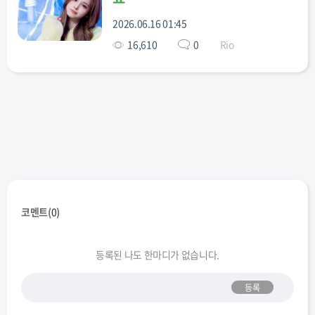
예온
수이 (키키)
예원
최정은
쿠미
(하투하)
2026.06.16 01:45
(피프티)
(이즈나)
(베돈크)
16,610
0
Rio
이현
미아
베니
공유빈
곽연지
(베돈크)
(베돈크)
(베돈크)
(트리플S)
(트리플S)
서다현
카에데
코토네
니엔
린 (트리플S)
(트리플S)
(트리플S)
(트리플S)
(트리플S)
코멘트(
0
)
마유
박소현
주빈
박시온
서아
(트리플S)
(트리플S)
(트리플S)
(트리플S)
(트리플S)
등록된 나도 한마디가 없습니다.
등록