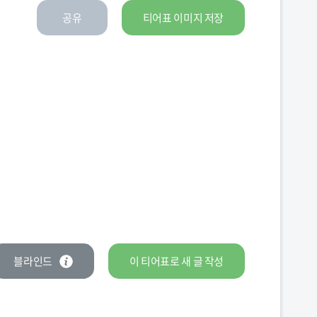
공유
티어표 이미지 저장
블라인드
이 티어표로
새 글
작성