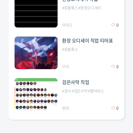
#
로블록스
#
환장오디세이
변칙성
#
직업
#
티어표
아이디
0
환장 오디세이 직업 티어표
#
로블록스
이지
0
검은사막 직업
#
검사
#
검은사막
#
펄어비스
벙라
0