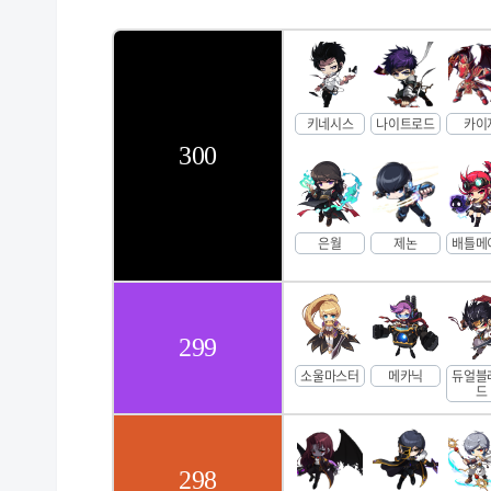
키네시스
나이트로드
카이
300
은월
제논
배틀메
299
소울마스터
메카닉
듀얼블
드
298