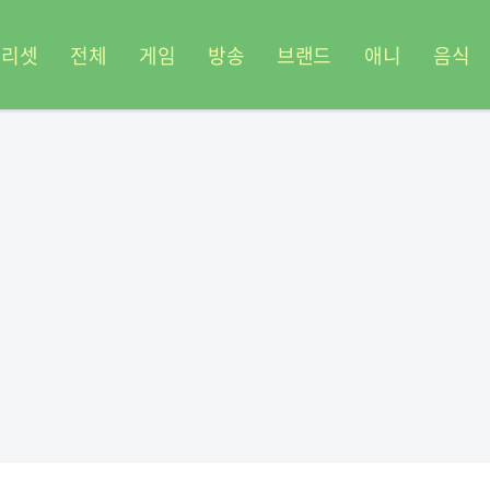
프리셋
전체
게임
방송
브랜드
애니
음식