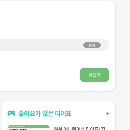
등록
글쓰기
좋아요가 많은 티어표
+
일본 애니매이션 티어표/ 지