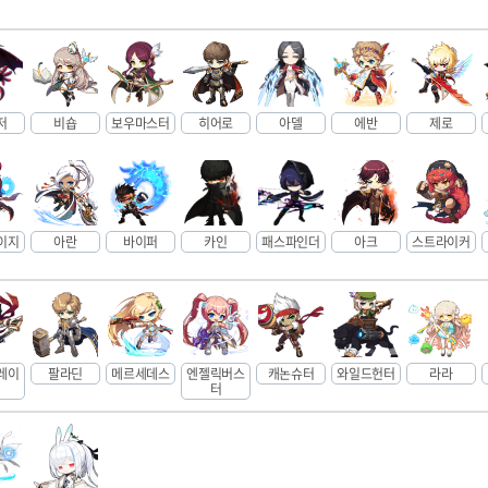
저
비숍
보우마스터
히어로
아델
에반
제로
이지
아란
바이퍼
카인
패스파인더
아크
스트라이커
레이
팔라딘
메르세데스
엔젤릭버스
캐논슈터
와일드헌터
라라
터