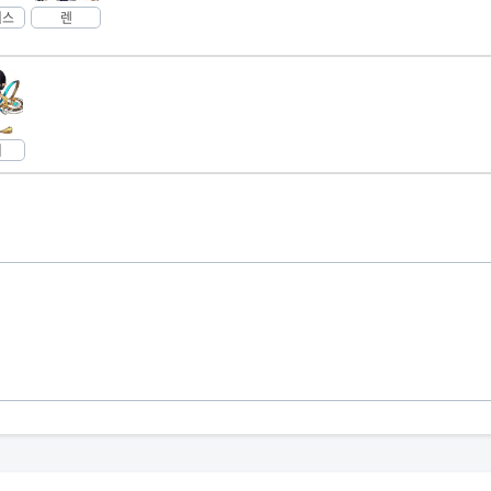
너스
렌
리