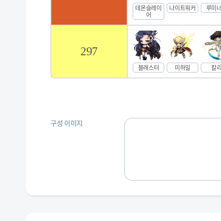
데몬슬레이
나이트워커
루미
어
297
블래스터
미하일
칼
구성 이미지