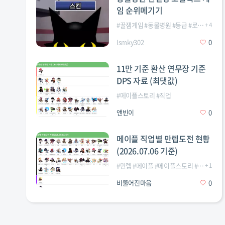
임 순위메기기
#
꿀잼게임
#
동물병원
#
등급
#
로블록스
+
4
#
Ismky302
0
11만 기준 환산 연무장 기준
DPS 자료 (최댓값)
#
메이플스토리
#
직업
앤빈이
0
메이플 직업별 만렙도전 현황
(2026.07.06 기준)
#
만렙
#
메이플
#
메이플스토리
#
직업
+
1
비뚤어진마음
0