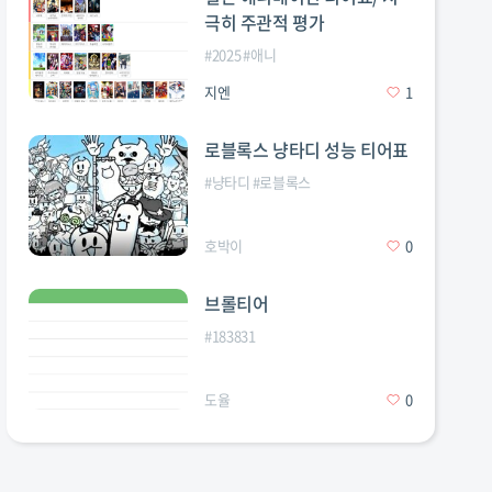
극히 주관적 평가
#
2025
#
애니
지엔
1
로블록스 냥타디 성능 티어표
#
냥타디
#
로블록스
호박이
0
브롤티어
#
183831
도율
0