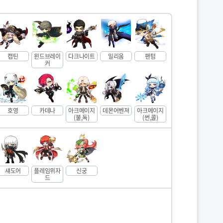
캡틴
윈드브레이
다크나이트
일리움
팬텀
커
호영
카데나
아크메이지
데몬어벤져
아크메이지
(불,독)
(썬,콜)
섀도어
플레임위자
신궁
드