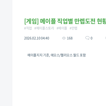
[
게임
]
메이플 직업별 만렙도전 현황(2
#
직업
#
메이플스토리
#
메이플
#
만렙
2026.02.10 04:40
168
0
메이플지지 기준, 에오스/핼리오스 월드 포함