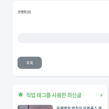
코멘트(
0
)
목록
직업 태그를 사용한 최신글
+
동물병원 변칟성 로블록스 게