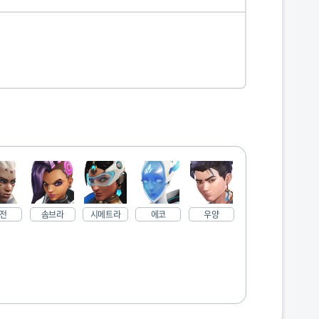
전
솜브라
시메트라
에코
우양