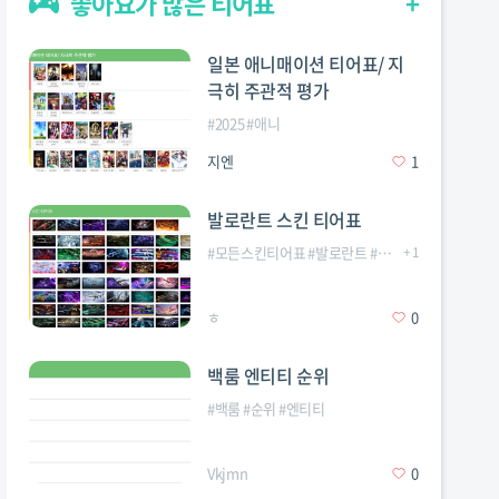
좋아요가 많은 티어표
+
일본 애니매이션 티어표/ 지
극히 주관적 평가
#
2025
#
애니
지엔
1
발로란트 스킨 티어표
#
모든스킨티어표
#
발로란트
#
프리미엄등급이상
+
1
ㅎ
0
백룸 엔티티 순위
#
백룸
#
순위
#
엔티티
Vkjmn
0