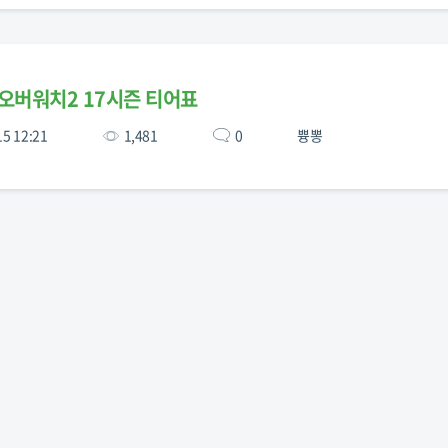
오버워치2 17시즌 티어표
15 12:21
1,481
0
쁑뽕