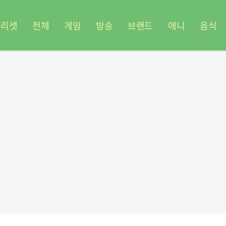
프리셋
전체
게임
방송
브랜드
애니
음식