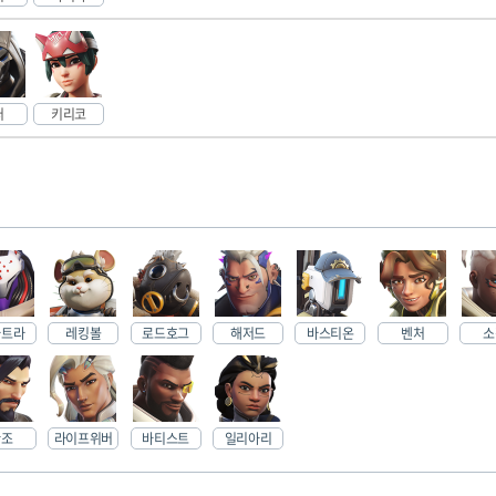
퍼
키리코
마트라
레킹볼
로드호그
해저드
바스티온
벤처
소
한조
라이프위버
바티스트
일리아리