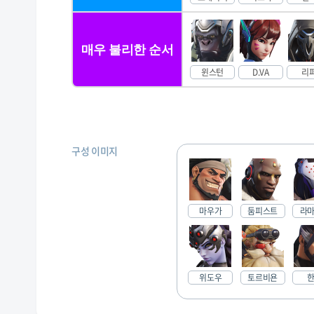
매우 불리한 순서
윈스턴
D.VA
리
구성 이미지
마우가
둠피스트
라
위도우
토르비욘