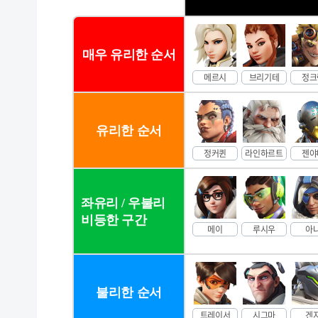
매우 유리한 순서
메르시
브리기테
정크
유리한 순서
정커퀸
라인하르트
젠야
좌유리 / 우불리
비등한 구간
메이
루시우
아
불리한 순서
트레이서
시그마
겐