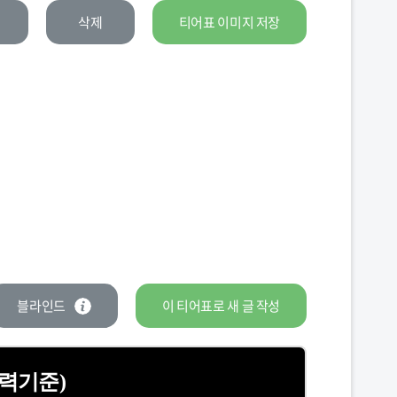
삭제
티어표 이미지 저장
블라인드
이 티어표로
새 글
작성
실력기준)