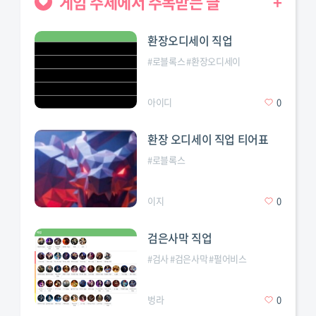
게임 주제에서 주목받는 글
+
환장오디세이 직업
#
로블록스
#
환장오디세이
아이디
0
환장 오디세이 직업 티어표
#
로블록스
이지
0
검은사막 직업
#
검사
#
검은사막
#
펄어비스
벙라
0