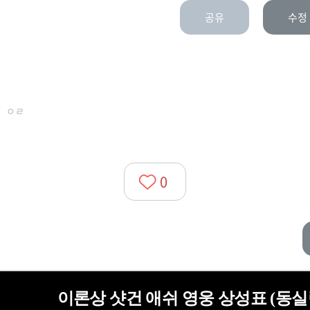
공유
수정
ㅇㄹ
0
이론상 샷건 애쉬 영웅 상성표 (동