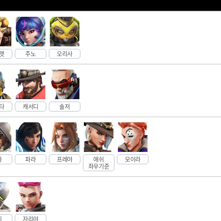
랫
주노
오리사
타
캐서디
솔저
나
파라
프레야
애쉬
모이라
좌우기준
지
자리야