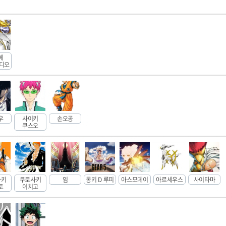
에
 디오
우
사이키
손오공
쿠스오
마키
쿠로사키
임
몽키 D 루피
아스모데이
아르세우스
사이타마
토
이치고