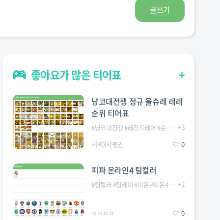
글쓰기
좋아요가 많은 티어표
+
냥코대전쟁 정규 울슈레 레레
순위 티어표
#
냥코대전쟁
#
레전드레어
#
순위
#
울트라슈퍼레어
+
3
새벽3시펭귄
0
피파 온라인4 팀컬러
#
팀컬러
#
팀케미
#
피온
#
피온4
#
피파온라인
+
2
#
피파
ㅇㅇㅇㅇ
0