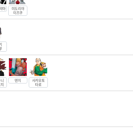
 악마
미도리야
이즈쿠
키
루
쿠니
덴지
사카모토
이치
타로