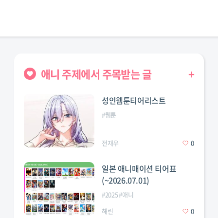
애니 주제에서 주목받는 글
+
성인웹툰티어리스트
#
웹툰
전재우
0
일본 애니매이션 티어표
(~2026.07.01)
#
2025
#
애니
해린
0