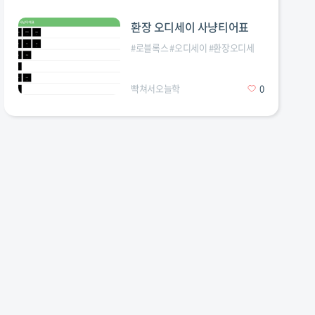
환장 오디세이 사냥티어표
#
로블록스
#
오디세이
#
환장오디세
빡쳐서오늘학
0