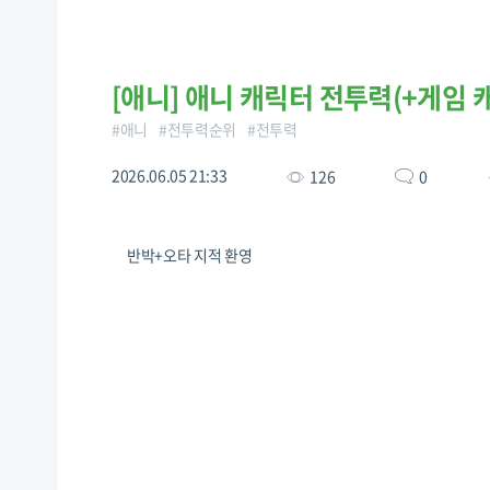
[
애니
]
애니 캐릭터 전투력(+게임 캐
#
애니
#
전투력순위
#
전투력
2026.06.05 21:33
126
0
반박+오타 지적 환영