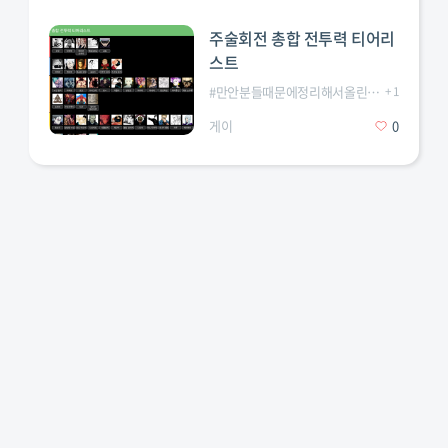
주술회전 총합 전투력 티어리
스트
#
만안분들때문에정리해서올린다
#
+
주술회전
1
게이
0