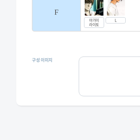
F
야가미
L
라이토
구성 이미지