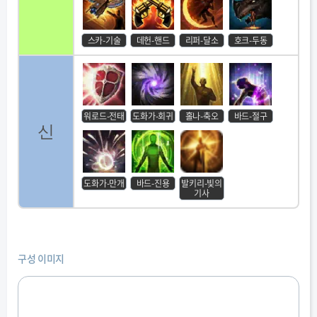
스카-기술
데헌-핸드
리퍼-달소
호크-두동
워로드-전태
도화가-회귀
홀나-축오
바드-절구
신
도화가-만개
바드-진용
발키리-빛의
기사
구성 이미지