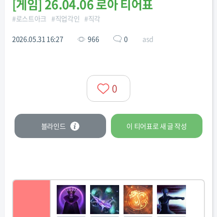
[
게임
]
26.04.06 로아 티어표
#
로스트아크
#
직업각인
#
직각
2026.05.31 16:27
966
0
asd
0
블라인드
이 티어표로
새 글
작성