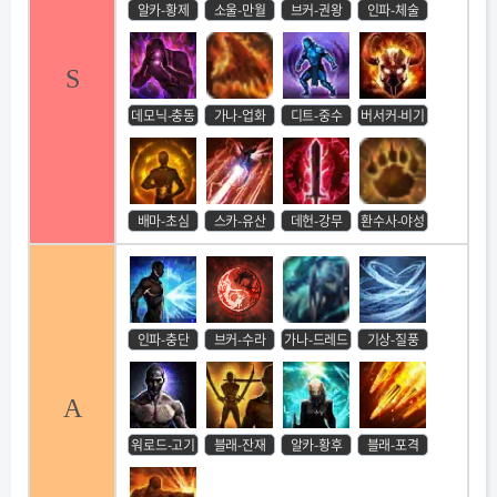
알카-황제
소울-만월
브커-권왕
인파-체술
S
데모닉-충동
가나-업화
디트-중수
버서커-비기
배마-초심
스카-유산
데헌-강무
환수사-야성
인파-충단
브커-수라
가나-드레드
기상-질풍
A
워로드-고기
블래-잔재
알카-황후
블래-포격