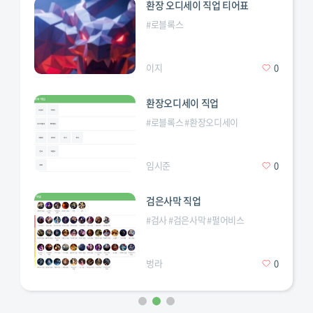
환장 오디세이 직업 티어표
#
로블록스
이지
0
환장오디세이 직업
#
로블록스
#
환장오디세이
임시준
0
검은사막 직업
#
검사
#
검은사막
#
펄어비스
벙라
0