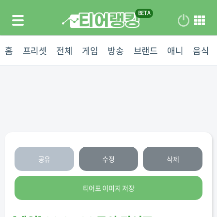
홈
프리셋
전체
게임
방송
브랜드
애니
음식
공유
수정
삭제
티어표 이미지 저장