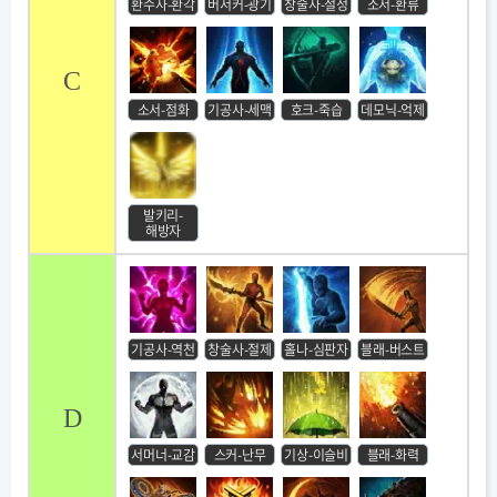
환수사-환각
버서커-광기
창술사-절정
소서-환류
C
소서-점화
기공사-세맥
호크-죽습
데모닉-억제
발키리-
해방자
기공사-역천
창술사-절제
홀나-심판자
블래-버스트
D
서머너-교감
스커-난무
기상-이슬비
블래-화력