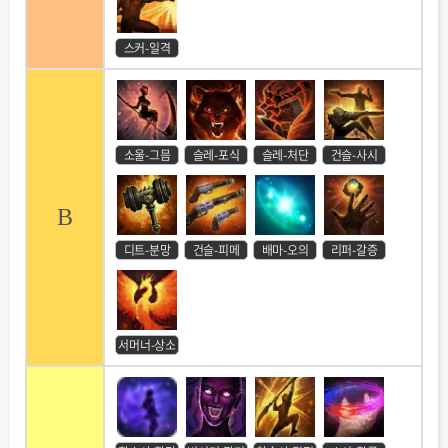
스커-일격
소울-그믐
슬레-포식
슬레-처단
건슬-사시
B
디트-분망
건슬-피메
배마-오의
리퍼-갈증
서머너-상소