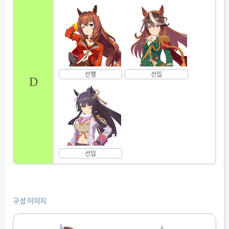
선행
선입
D
선입
구성 이미지