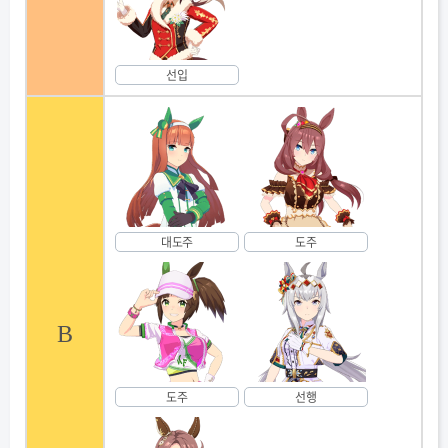
선입
대도주
도주
B
도주
선행