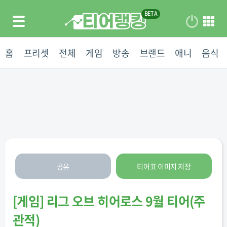
홈
프리셋
전체
게임
방송
브랜드
애니
음식
공유
티어표 이미지 저장
[
게임
]
리그 오브 히어로스 9월 티어(주
관적)