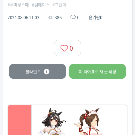
#
우마무스메
#
팀레이스
#
그랜마
2024.08.06 11:03
386
0
윤가람0
0
블라인드
이 티어표로
새 글
작성