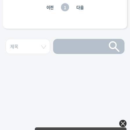
이전
1
다음