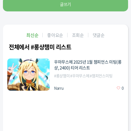
글쓰기
최신순
좋아요순
조회순
댓글순
전체에서 #롱샹챔미 리스트
우마무스메 2025년 1월 챔피언스 미팅(롱
샹, 2400) 티어 리스트
#
롱샹챔미
#
우마무스메
#
챔피언스미팅
Narru
0