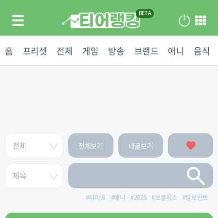
홈
프리셋
전체
게임
방송
브랜드
애니
음식
전체보기
내글보기
#
티어표
#
애니
#
2025
#
로블록스
#
발로란트