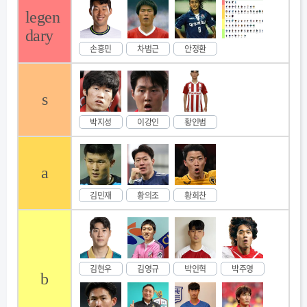
legen
dary
손흥민
차범근
안정환
s
박지성
이강인
황인범
a
김민재
황의조
황희찬
김현우
김영규
박인혁
박주영
b