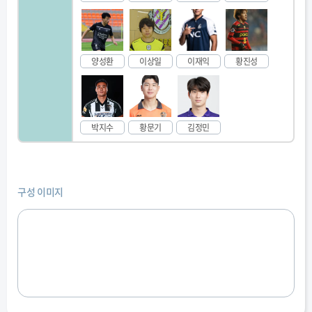
양성환
이상일
이재익
황진성
박지수
황문기
김정민
구성 이미지