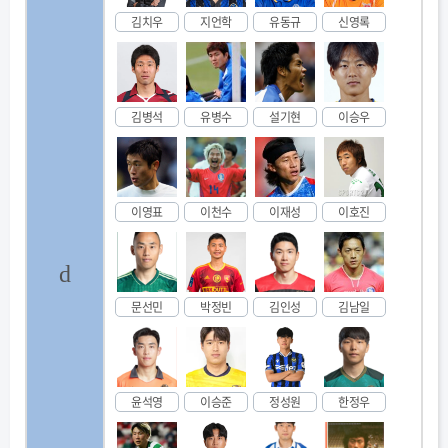
김치우
지언학
유동규
신영록
김병석
유병수
설기현
이승우
이영표
이천수
이재성
이호진
d
문선민
박정빈
김인성
김남일
윤석영
이승준
정성원
한정우