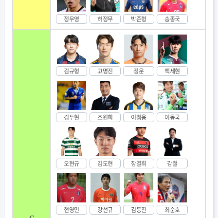
정우영
허정무
박준형
송종국
김규형
고명진
정운
백세현
김두현
조원희
이청용
이동국
오현규
김도현
장결희
강철
현영민
강선규
김동진
최순호
c