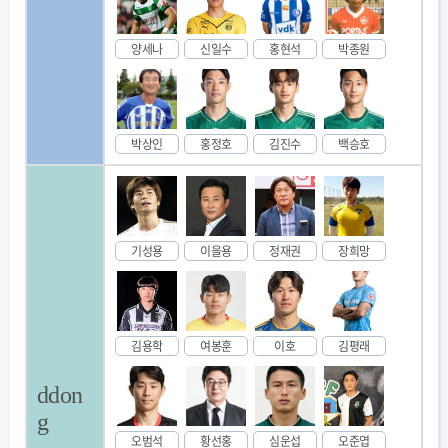
양세나
신일수
홍현석
박종원
박상인
홍정호
김진수
백승호
기성용
이을용
정재권
장희망
김용학
여봉훈
이호
김평래
ddon
g
오범석
황선홍
심운섭
오준엽