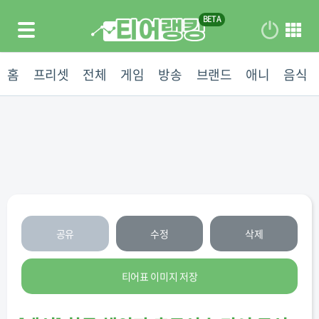
홈
프리셋
전체
게임
방송
브랜드
애니
음식
공유
수정
삭제
티어표 이미지 저장