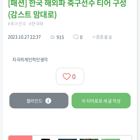
[
패션
]
한국 해외파 축구선수 티어 구성
(감스트 맘대로)
#
축구선수
#
한국파
2023.10.27 22:37
ㅇ롤홀홓옿
915
0
지극히게인적인생각
0
블라인드
이 티어표로
새 글
작성