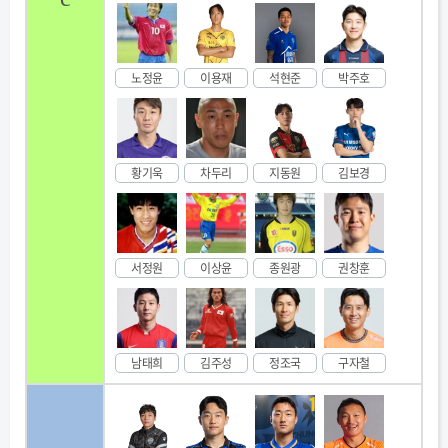
노정윤
이용재
석현준
박주호
황기욱
차두리
지동원
김보경
서정원
이상윤
종원광
권창훈
남태희
김주성
정조국
구자철