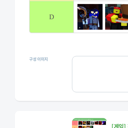
D
구성 이미지
[
게임
]