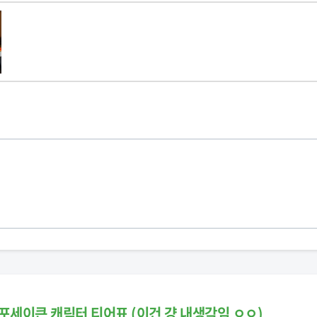
포세이큰 캐릭터 티어표 (이건 걍 내생각임 ㅇㅇ)