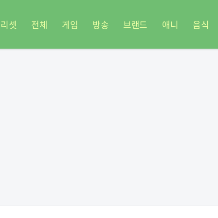
프리셋
전체
게임
방송
브랜드
애니
음식