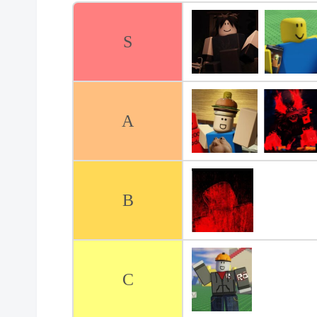
S
A
B
C