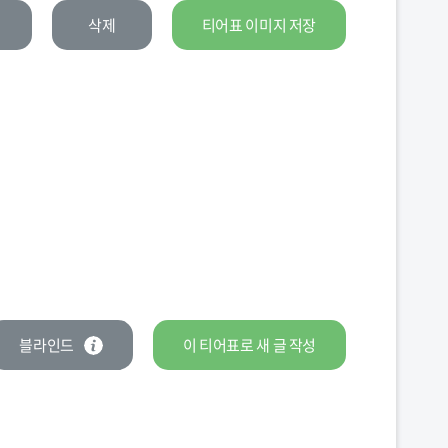
삭제
티어표 이미지 저장
블라인드
이 티어표로
새 글
작성