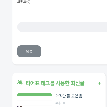
코멘트(
0
)
목록
티어표 태그를 사용한 최신글
+
아직만 들 고있 음
#
티어표