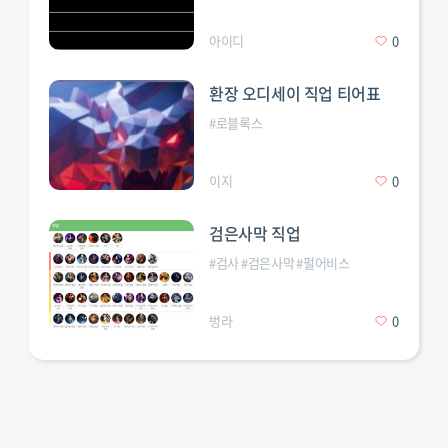
아이디
0
환장 오디세이 직업 티어표
#
로블록스
이지
0
검은사막 직업
#
검사
#
검은사막
#
펄어비스
벙라
0