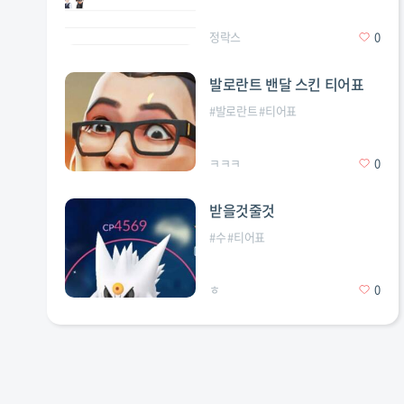
정락스
0
발로란트 밴달 스킨 티어표
#
발로란트
#
티어표
ㅋㅋㅋ
0
받을것줄것
#
수
#
티어표
ㅎ
0