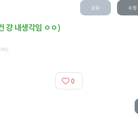
공유
수정
건 걍 내생각임 ㅇㅇ)
쿨키드
0