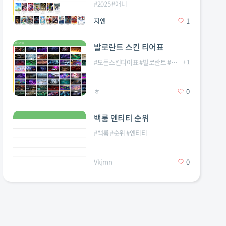
#
2025
#
애니
지엔
1
발로란트 스킨 티어표
#
모든스킨티어표
#
발로란트
#
프리미엄등급이상
+
1
ㅎ
0
백룸 엔티티 순위
#
백룸
#
순위
#
엔티티
Vkjmn
0