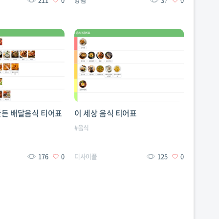
만든 배달음식 티어표
이 세상 음식 티어표
#
음식
176
0
디사이플
125
0