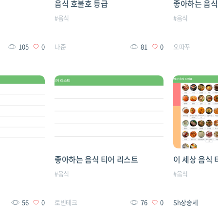
음식 호불호 등급
좋아하는 음식
#
음식
#
음식
105
0
나준
81
0
오따꾸
좋아하는 음식 티어 리스트
이 세상 음식
#
음식
#
음식
56
0
로빈테크
76
0
Sh상승세