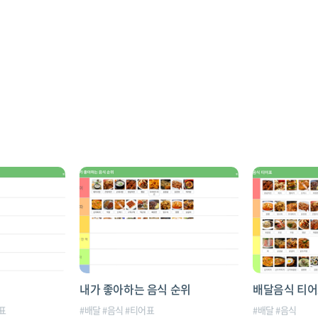
내가 좋아하는 음식 순위
배달음식 티
표
#
배달
#
음식
#
티어표
#
배달
#
음식