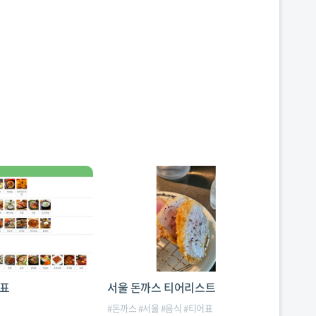
어표
서울 돈까스 티어리스트
#
돈까스
#
서울
#
음식
#
티어표