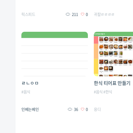
릭스피드
211
0
귀칼ㄹㄹㄹㄹ
ㄹㄴㅇㅁ
한식 티어표 만들기
#
음식
#
음식
#
한식
인베는베인
36
0
응디