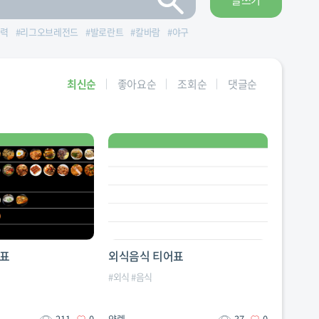
글쓰기
력
#
리그오브레전드
#
발로란트
#
칼바람
#
야구
최신순
좋아요순
조회순
댓글순
어표
외식음식 티어표
#
외식
#
음식
211
0
양렘
37
0