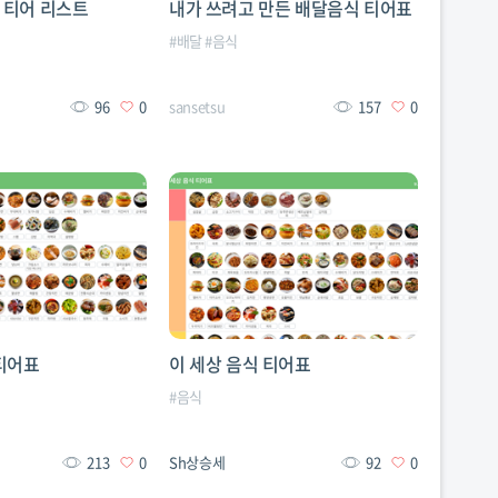
 티어 리스트
내가 쓰려고 만든 배달음식 티어표
#
배달
#
음식
96
0
sansetsu
157
0
 티어표
이 세상 음식 티어표
#
음식
213
0
Sh상승세
92
0