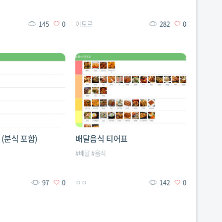
145
0
이토르
282
0
(분식 포함)
배달음식 티어표
#
배달
#
음식
97
0
ㅇㅇ
142
0