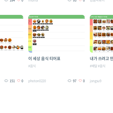
이 세상 음식 티어표
내가 쓰려고 
#
음식
#
배달
#
음식
151
0
photon0220
97
0
jongsu9