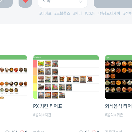
기
#
티어표
#
로블록스
#
애니
#
2025
#
환장오디세이
#
전투
PX 치킨 티어표
외식음식 티
#
음식
#
치킨
#
음식
#
취존
184
0
mdma
93
0
김좀떡볶이