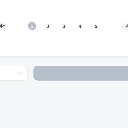
이전
1
2
3
4
5
다