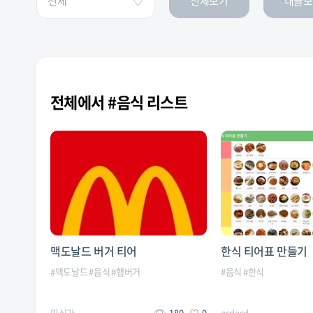
전체보기
내글보
전체에서 #음식 리스트
맥도날드 버거 티어
한식 티어표 만들기
#
맥도날드
#
음식
#
햄버거
#
음식
#
한식
미식가
180
0
asdasd