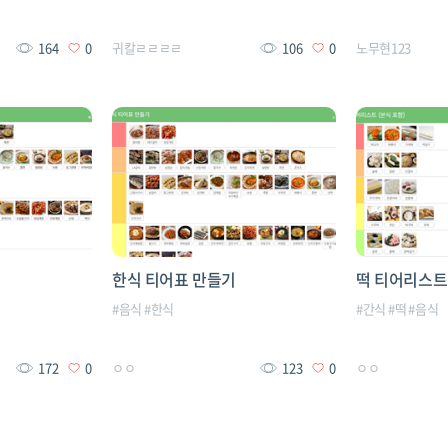
164
0
귀칼ㄹㄹㄹㄹ
106
0
노무현123
한식 티어표 만들기
떡 티어리스트 
#
음식
#
한식
#
간식
#
떡
#
음식
172
0
ㅇㅇ
123
0
ㅇㅇ