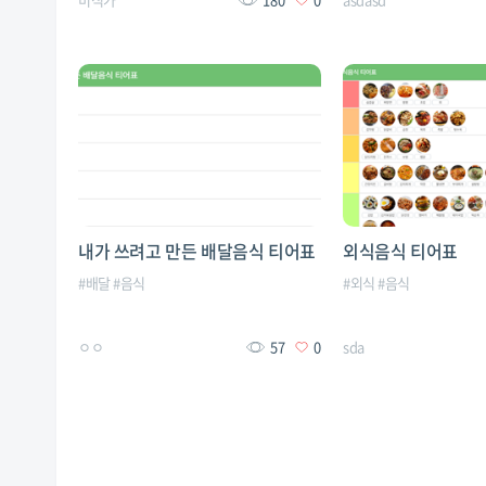
내가 쓰려고 만든 배달음식 티어표
외식음식 티어표
#
배달
#
음식
#
외식
#
음식
ㅇㅇ
57
0
sda