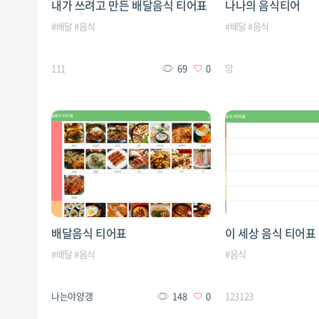
내가 쓰려고 만든 배달음식 티어표
나나의 음식티어
#
배달
#
음식
#
배달
#
음식
111
69
0
앙
배달음식 티어표
이 세상 음식 티어표
#
배달
#
음식
#
음식
나는야양갱
148
0
123123