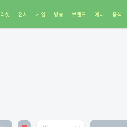
프리셋
전체
게임
방송
브랜드
애니
음식