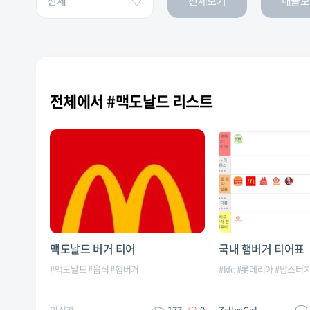
전체보기
내글보
전체에서 #맥도날드 리스트
맥도날드 버거 티어
국내 햄버거 티어표
#
맥도날드
#
음식
#
햄버거
#
kfc
#
롯데리아
#
맘스터
미식가
177
0
ZellecGirl