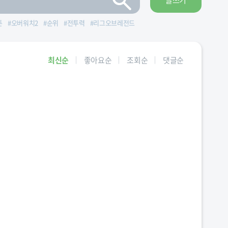
글쓰기
툰
#
오버워치2
#
순위
#
전투력
#
리그오브레전드
최신순
좋아요순
조회순
댓글순