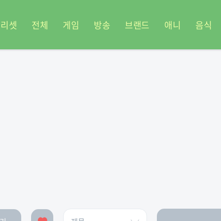
프리셋
전체
게임
방송
브랜드
애니
음식