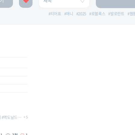
기
#
티어표
#
애니
#
2025
#
로블록스
#
발로란트
#
웹
치
#
맥도날드
#
버거킹
+
5
#
쉑쉑버거
#
파파이스
#
프랭크버거
#
햄버거
1
3천
1