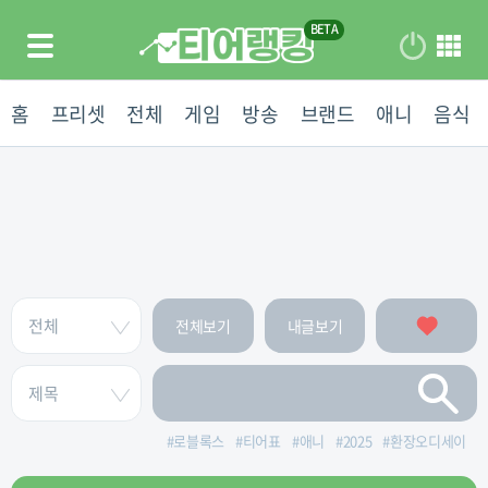
홈
프리셋
전체
게임
방송
브랜드
애니
음식
전체보기
내글보기
#
로블록스
#
티어표
#
애니
#
2025
#
환장오디세이