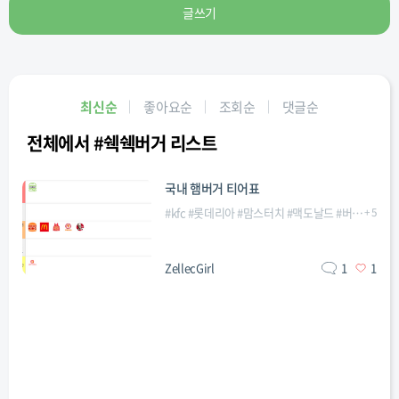
글쓰기
최신순
좋아요순
조회순
댓글순
전체에서 #쉑쉑버거 리스트
국내 햄버거 티어표
#
kfc
#
롯데리아
#
맘스터치
#
맥도날드
#
버거킹
+
5
#
쉑
ZellecGirl
1
1