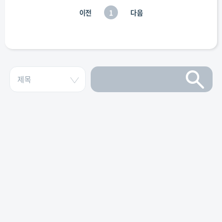
이전
1
다음