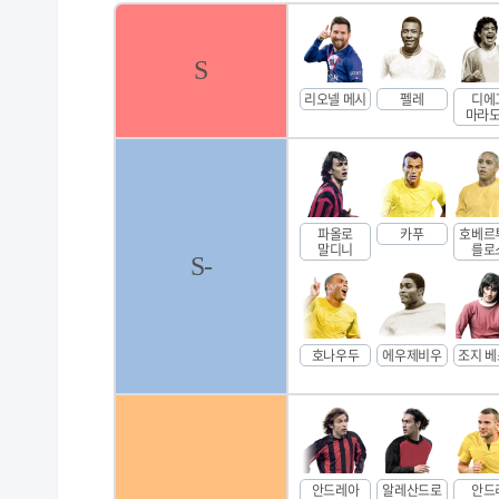
S
리오넬 메시
펠레
디에
마라
파올로
카푸
호베르
말디니
를로
S-
호나우두
에우제비우
조지 
안드레아
알레산드로
안드