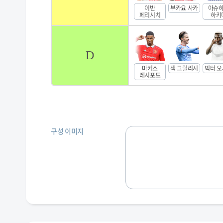
이반
부카요 사카
아슈
페리시치
하키
D
마커스
잭 그릴리시
빅터 
레시포드
구성 이미지