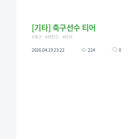
[
기타
]
축구선수 티어
#
축구
#
레전드
#
티어
2026.04.19 23:22
224
0