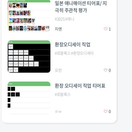
일본 애니매이션 티어표/ 지
극히 주관적 평가
지주
#
티어표
#
2025
#
애니
지엔
1
환장오디세이 직업
#
로블록스
#
환장오디세이
요한
0
환장 오디세이 직업 티어표
#
로블록스
ㄹㅂ
0