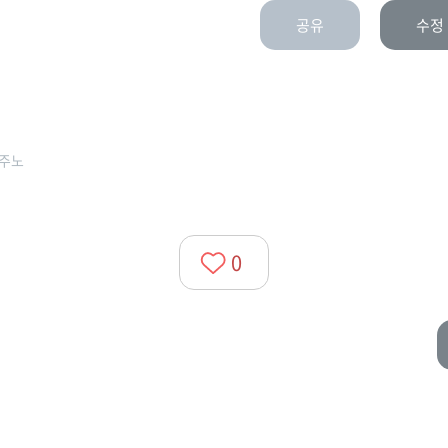
공유
수정
주노
0