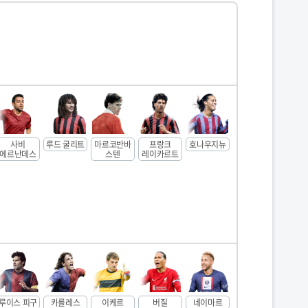
사비
루드 굴리트
마르코반바
프랑크
호나우지뉴
에르난데스
스텐
레이카르트
루이스 피구
카를레스
이케르
버질
네이마르