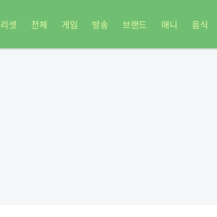
프리셋
전체
게임
방송
브랜드
애니
음식