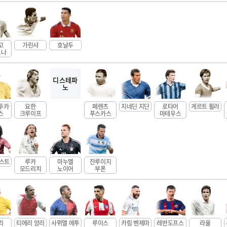
고
가린샤
호날두
도나
디스테파
노
투카
요한
페렌츠
지네딘 지단
로타어
게르트 뮐러
스
크루이프
푸스카스
마테우스
베스트
루카
마누엘
잔루이지
모드리치
노이어
부폰
리
티에리 앙리
사뮈엘 에투
루이스
카림 벤제마
레반도프스
라울