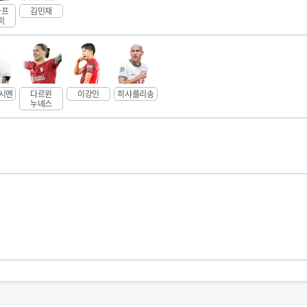
하프
김민재
미
오시멘
다르윈
이강인
히샤를리송
누녜스