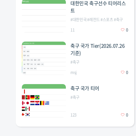
대한민국 축구선수 티어리스
트
#
대한민국
#
레전드
#
스포츠
#
축구
11
0
축구 국가 Tier(2026.07.26
기준)
#
축구
msj
0
축구 국가 티어
#
축구
123
0