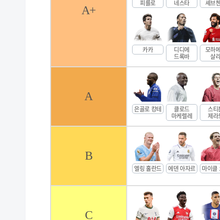
피를로
네스타
셰브
A+
카카
디디에
모하
드록바
살
A
은골로 캉테
클로드
스티
마케렐레
제라
B
엘링 홀란드
에덴 아자르
마이클
C