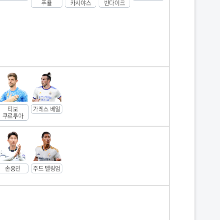
푸욜
카시야스
반다이크
티보
가레스 베일
쿠르투아
손흥민
주드 벨링엄