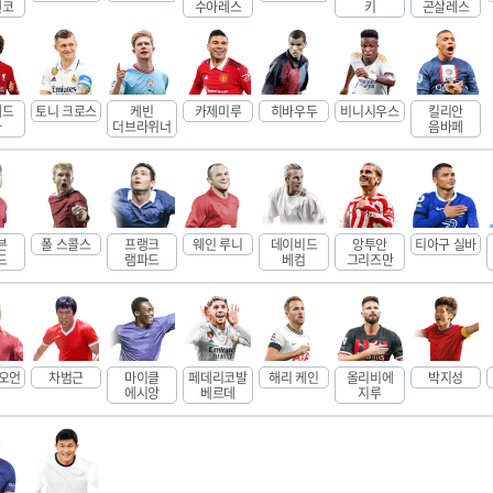
첸코
수아레스
키
곤살레스
메드
토니 크로스
케빈
카제미루
히바우두
비니시우스
킬리안
라
더브라위너
음바페
븐
폴 스콜스
프랭크
웨인 루니
데이비드
앙투안
티아구 실바
드
램파드
베컴
그리즈만
 오언
차범근
마이클
페데리코발
해리 케인
올리비에
박지성
에시앙
베르데
지루