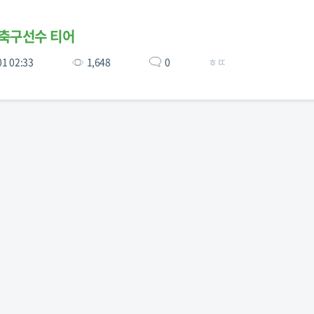
축구선수 티어
01 02:33
1,648
0
ㅎㄸ