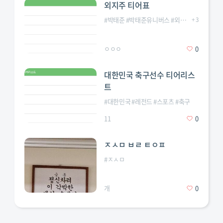
외지주 티어표
#
박태준
#
박태준유니버스
#
외모지상주의
+
3
#
외
ㅇㅇㅇ
0
대한민국 축구선수 티어리스
트
#
대한민국
#
레전드
#
스포츠
#
축구
11
0
ㅈㅅㅁ ㅂㄹ ㅌㅇㅍ
#
ㅈㅅㅁ
개
0