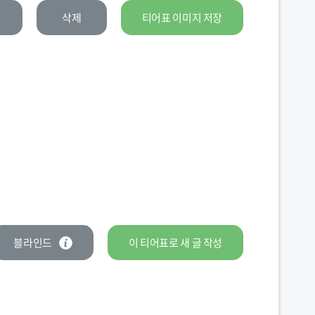
삭제
티어표 이미지 저장
블라인드
이 티어표로
새 글
작성