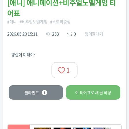
[
애니
]
애니메이션+비주얼노벨게임 티
어표
#
애니
#
비주얼노벨게임
#
스토리중심
2026.05.20 15:11
253
0
괭이갈매기
괭갈이 미래야~
1
블라인드
이 티어표로
새 글
작성