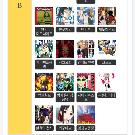
죄
B
완간
친구게임
던만추
새도하우스
미드나이트
파티피플공
사월요화
언데드 언럭
크로노
명
액셀월드
방패용사성
사이키쿠스
무능한 나나
공담
오
살육의 천사
카구야님
임금님랭킹