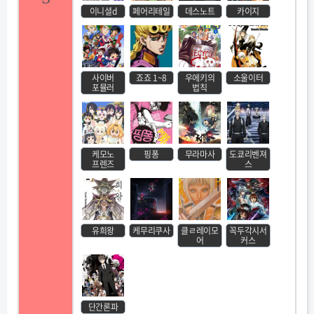
이니셜d
페어리테일
데스노트
카이지
사이버
죠죠 1~8
우에키의
소울이터
포뮬러
법칙
케모노
핑퐁
무라마사
도쿄리벤져
프렌즈
스
유희왕
케무리쿠사
클ㄹ레이모
꼭두각시서
어
커스
단간론파