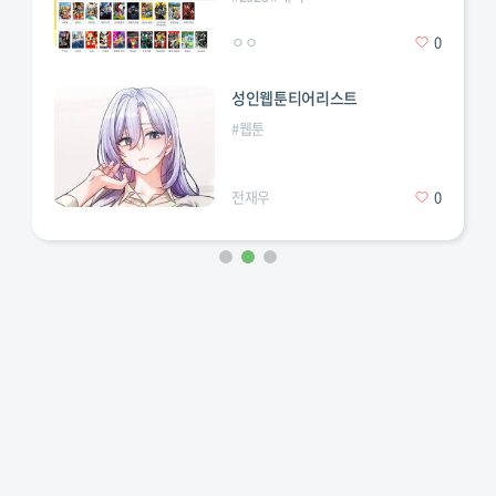
ㅇㅇ
0
성인웹툰티어리스트
#
웹툰
전재우
0