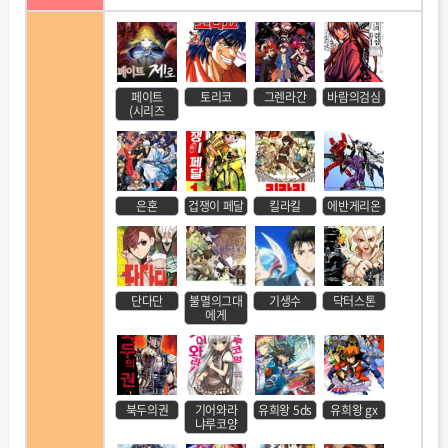
페이트
토리코
그렌라간
바람의검심
(시리즈
은혼
겁쟁이 페달
킬라킬
에반게리온
단다단
불멸의그대
기생수
닥터스톤
에게
북두의권
기어와라
유희왕 5ds
유희왕 gx
냐루코양