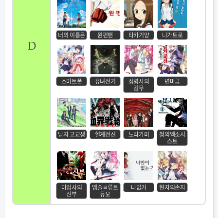
너의 이름은
원펀맨
타카기양
나가토로
D
스마트폰
유녀전기
정령사의
변마금
검무
남자 고교생
혈계전선
노라가미
청의엑소시
스트
마법사의
앱솔ㄹ류트
나없거
현자의손자
신부
듀오