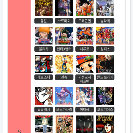
괭갈
쓰르라미
드래곤볼
슈타게
블리치
헌터X헌터
나루토
원피스
페르소나
갓슈
가정교사
월드 트리거
히트맨
유유백서
모노가타리
어마금
코드기어스
S