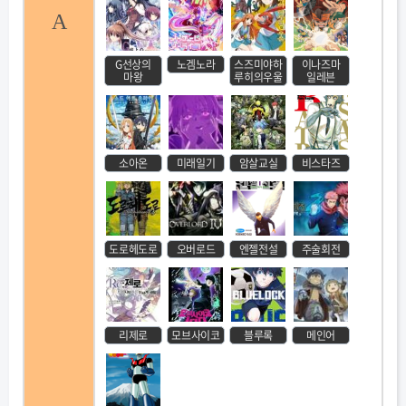
A
G선상의
노겜노라
스즈미야하
이나즈마
마왕
루히의우울
일레븐
소아온
미래일기
암살교실
비스타즈
도로헤도로
오버로드
엔젤전설
주술회전
리제로
모브사이코
블루록
메인어