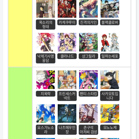
목소리의
카케쿠루이
진격의거인
블랙클로버
형태
낙제기사영
클라나드
샹그릴라
일하는세포
웅담
지옥락
프린세스커
팬티 스타킹
사카모토입
넥트
니다
요스가노소
나츠메우인
촌구석
모노노케
라
장
아저씨 검성