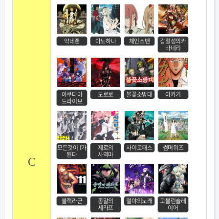
약네랜
아노하나
체인소맨
갑철성의카
바네리
아쿠다마
도로로
불꽃소방대
아카기
드라이브
모든것이 f가
제로의
사이코패스
썸머워즈
된다
사역마
C
블랙라군
종말의
철야의노래
고블린슬레
세라프
이어