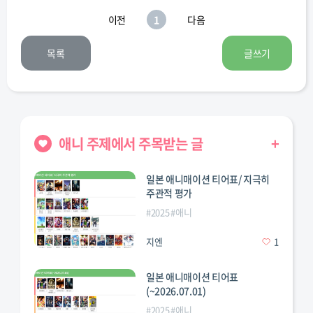
이전
1
다음
목록
글쓰기
애니 주제에서 주목받는 글
+
일본 애니매이션 티어표/ 지극히
주관적 평가
니메이션
#
이세계
#
이세계애니
#
일본
#
2025
#
애니
지엔
1
일본 애니매이션 티어표
(~2026.07.01)
#
2025
#
애니