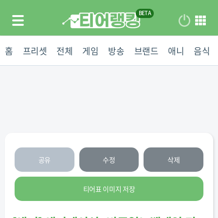
홈
프리셋
전체
게임
방송
브랜드
애니
음식
공유
수정
삭제
티어표 이미지 저장