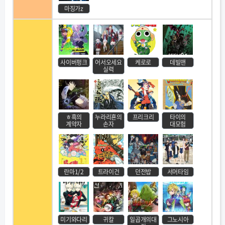
마징가z
사이버펑크
어서오세요
케로로
데빌맨
실력
ㅎ흑의
누라리횬의
프리크리
타이의
계약자
손자
대모험
란마1/2
트라이건
던전밥
서머타임
미기와다리
귀칼
일곱개의대
그노시아