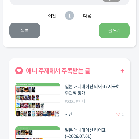
쿄우가이
쿠와지마
키부츠지
토미오카
아츠키
지고로
무잔
기유
이전
1
다음
목록
글쓰기
애니 주제에서 주목받는 글
+
일본 애니매이션 티어표/ 지극히
주관적 평가
툰
#
전투력순위
#
2025
#
애니
지엔
1
일본 애니매이션 티어표
(~2026.07.01)