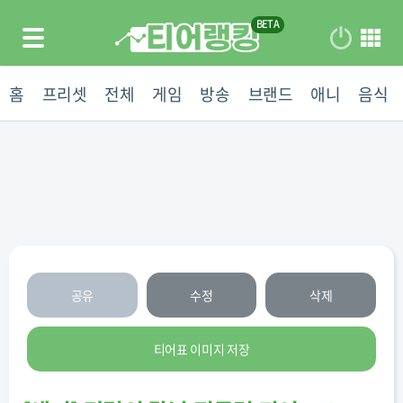
홈
프리셋
전체
게임
방송
브랜드
애니
음식
공유
수정
삭제
티어표 이미지 저장