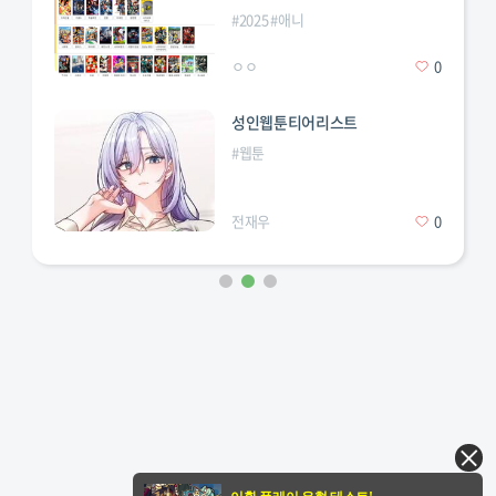
#
2025
#
애니
ㅇㅇ
0
성인웹툰티어리스트
#
웹툰
전재우
0