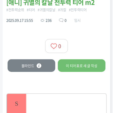
[
애니
]
귀멸의 칼날 전투력 티어 m2
#
전투력순위
#
티어
#
귀멸의칼날
#
귀칼
#
전투력티어
2025.09.17 15:55
236
0
임시
0
블라인드
이 티어표로
새 글
작성
S