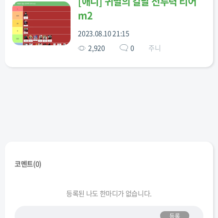
[
애니
]
귀멸의 칼날 전투력 티어
m2
시나즈가와
시나즈가와
아가츠마
아카자
야하바
겐야
사네미
젠이츠
2023.08.10 21:15
2,920
0
주니
엔무
우로코다키
우부야시키
우부야시키
우즈이 텐겐
사콘지
카가야
키리야
이구로
츠유리
카마도
카마도
카이가쿠
오바나이
카나오
네즈코
탄지로
코멘트(
0
)
칸로지
칸자키
코쵸우
코쵸우
코쿠시보
미츠리
아오이
시노부
카나에
등록된 나도 한마디가 없습니다.
등록