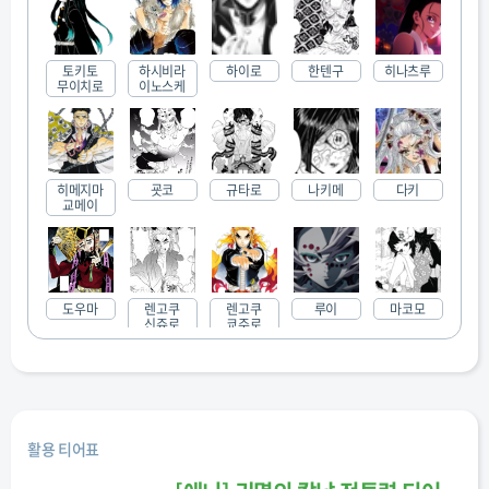
토키토
하시비라
하이로
한텐구
히나츠루
무이치로
이노스케
히메지마
굣코
규타로
나키메
다키
교메이
도우마
렌고쿠
렌고쿠
루이
마코모
신쥬로
쿄주로
마키오
무라타
사비토
스마
스사마루
활용 티어표