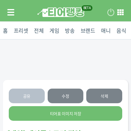
홈
프리셋
전체
게임
방송
브랜드
애니
음식
공유
수정
삭제
티어표 이미지 저장