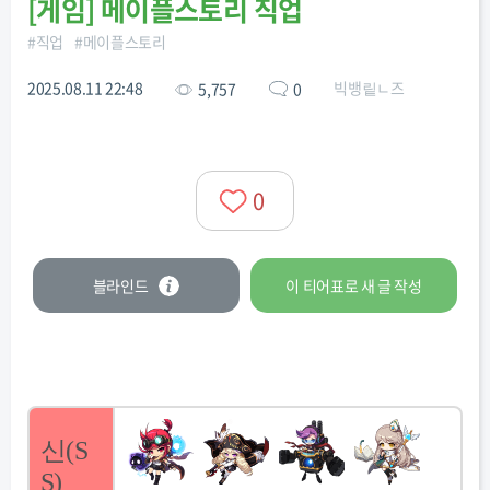
[
게임
]
메이플스토리 직업
#
직업
#
메이플스토리
2025.08.11 22:48
빅뱅맅ㄴ즈
5,757
0
0
블라인드
이 티어표로
새 글
작성
신(S
S)