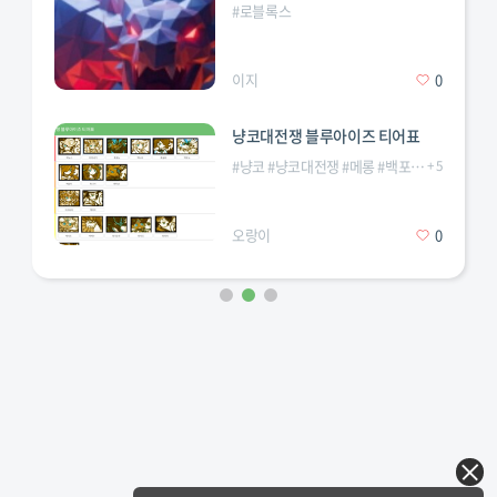
#
로블록스
이지
0
냥코대전쟁 블루아이즈 티어표
#
냥코
#
냥코대전쟁
#
메롱
#
백포노흑포노
+
5
#
블
오랑이
0