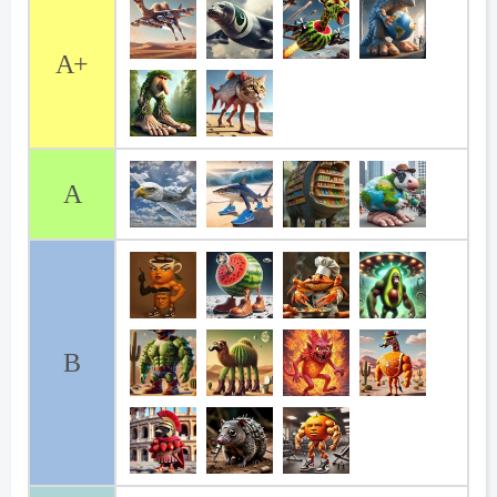
A+
A
B