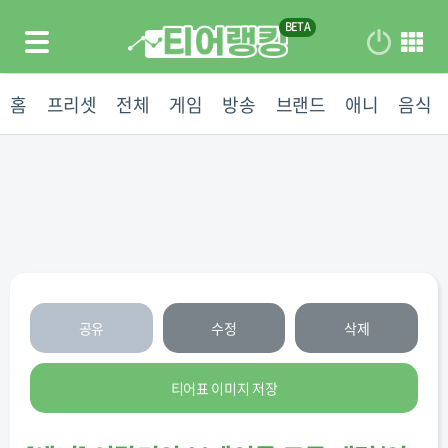
홈
프리셋
전체
게임
방송
브랜드
애니
음식
공유
수정
삭제
티어표 이미지 저장