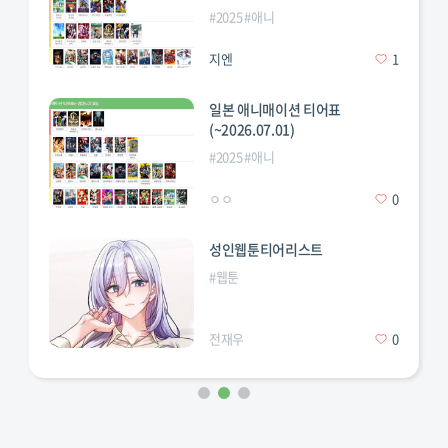
#
2025
#
애니
지엔
1
일본 애니매이션 티어표
(~2026.07.01)
술회전
#
체인소맨
#
캐릭터
#
티어
#
티어표
#
2025
#
애니
ㅇㅇ
0
성인웹툰티어리스트
#
웹툰
전재우
0