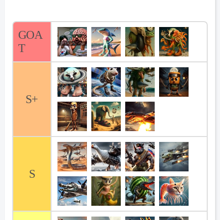
GOA
T
S+
S