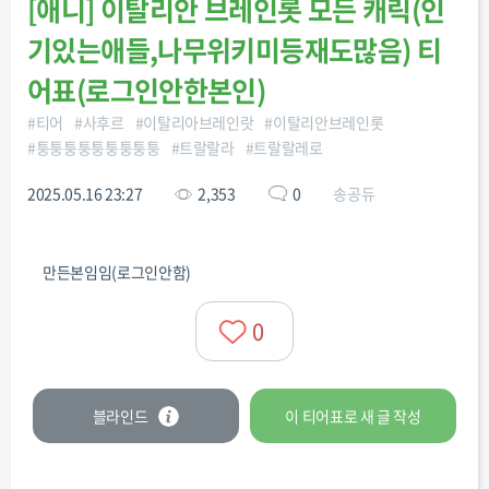
[
애니
]
이탈리안 브레인롯 모든 캐릭(인
기있는애들,나무위키미등재도많음) 티
어표(로그인안한본인)
#
티어
#
사후르
#
이탈리아브레인랏
#
이탈리안브레인롯
#
퉁퉁퉁퉁퉁퉁퉁퉁퉁
#
트랄랄라
#
트랄랄레로
2025.05.16 23:27
2,353
0
송공듀
만든본임임(로그인안함)
0
블라인드
이 티어표로
새 글
작성