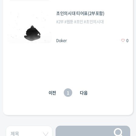
초인의시대 티어표(2부포함)
#
2부
#
웹툰
#
초인
#
초인의시대
Doker
0
이전
1
다음