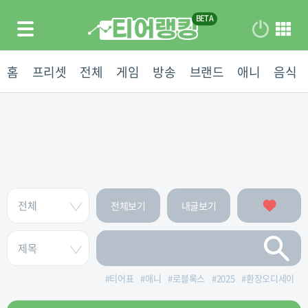
홈
프리셋
전체
게임
방송
브랜드
애니
음식
전체보기
내글보기
#
티어표
#
애니
#
로블록스
#
2025
#
환장오디세이