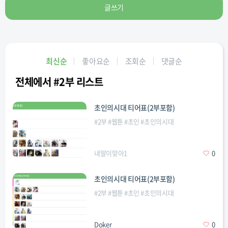
글쓰기
최신순
좋아요순
조회순
댓글순
전체에서 #2부 리스트
초인의시대 티어표(2부포함)
#
2부
#
웹툰
#
초인
#
초인의시대
내말이맞아1
0
초인의시대 티어표(2부포함)
#
2부
#
웹툰
#
초인
#
초인의시대
Doker
0