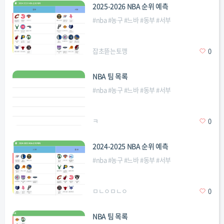
2025-2026 NBA 순위 예측
#
nba
#
농구
#
느바
#
동부
#
서부
잡초뜯는토깽
0
NBA 팀 목록
#
nba
#
농구
#
느바
#
동부
#
서부
ㅋ
0
2024-2025 NBA 순위 예측
#
nba
#
농구
#
느바
#
동부
#
서부
ㅁㄴㅇㅁㄴㅇ
0
NBA 팀 목록