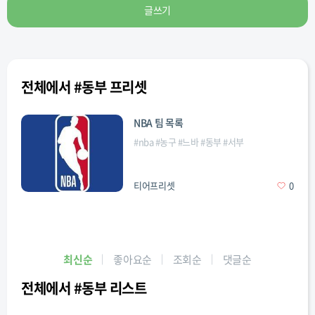
글쓰기
전체에서 #동부 프리셋
NBA 팀 목록
#
nba
#
농구
#
느바
#
동부
#
서부
티어프리셋
0
최신순
좋아요순
조회순
댓글순
전체에서 #동부 리스트