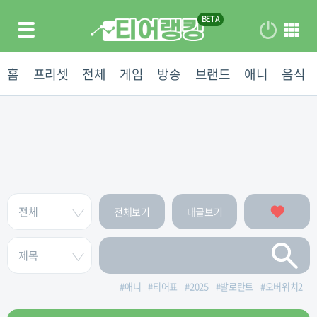
홈
프리셋
전체
게임
방송
브랜드
애니
음식
전체보기
내글보기
#
애니
#
티어표
#
2025
#
발로란트
#
오버워치2