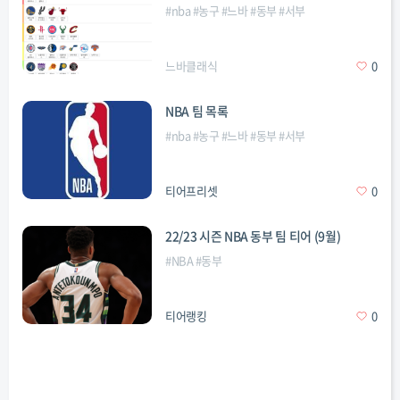
#
nba
#
농구
#
느바
#
동부
#
서부
느바클래식
0
NBA 팀 목록
#
nba
#
농구
#
느바
#
동부
#
서부
티어프리셋
0
22/23 시즌 NBA 동부 팀 티어 (9월)
#
NBA
#
동부
티어랭킹
0