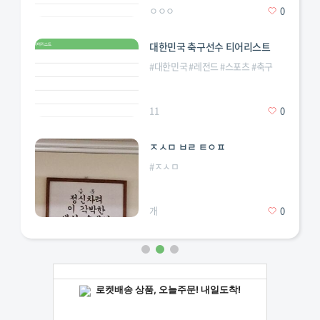
ㅇㅇㅇ
0
대한민국 축구선수 티어리스트
#
대한민국
#
레전드
#
스포츠
#
축구
11
0
ㅈㅅㅁ ㅂㄹ ㅌㅇㅍ
#
ㅈㅅㅁ
개
0