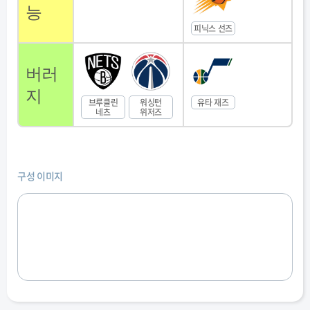
능
피닉스 선즈
버러
지
브루클린
워싱턴
유타 재즈
네츠
위저즈
구성 이미지