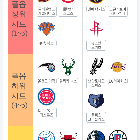
플옵
클리블랜드
애틀랜타
덴버 너기츠
오클라호마
상위
캐벌리어스
호크스
시티 선더
시드
(1~3)
뉴욕 닉스
휴스턴
로키츠
플옵
올랜도 매직
밀워키 벅스
샌안토니오
LA 레이커스
하위
스퍼스
시드
(4~6)
디트로이트
피스톤즈
멤피스
그리즐리스