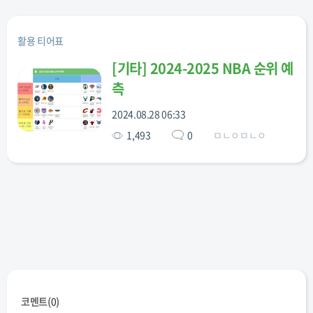
활용 티어표
[
기타
]
2024-2025 NBA 순위 예
측
2024.08.28 06:33
1,493
0
ㅁㄴㅇㅁㄴㅇ
코멘트(
0
)