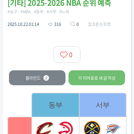
[
기타
]
2025-2026 NBA 순위 예측
#
농구
#
NBA
#
동부
#
서부
#
느바
2025.10.22 01:14
316
0
잡초뜯는토깽
0
블라인드
이 티어표로
새 글
작성
동부
서부