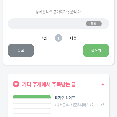
등록된 나도 한마디가 없습니다.
등록
이전
1
다음
목록
글쓰기
기타 주제에서 주목받는 글
+
외지주 티어표
#
박태준
#
박태준유니버스
#
외모지상주의
+
3
#
외