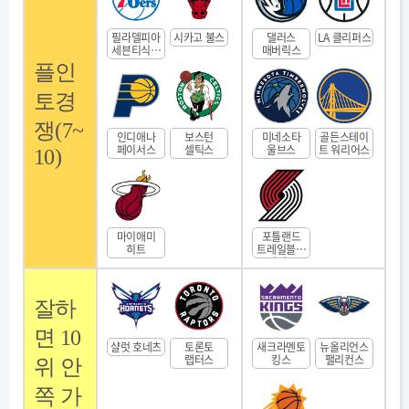
필라델피아
시카고 불스
댈러스
LA 클리퍼스
세븐티식서
매버릭스
스
플인
토경
쟁(7~
인디애나
보스턴
미네소타
골든스테이
페이서스
셀틱스
울브스
트 워리어스
10)
마이애미
포틀랜드
히트
트레일블레
이저스
잘하
면 10
샬럿 호네츠
토론토
새크라멘토
뉴올리언스
랩터스
킹스
팰리컨스
위 안
쪽 가