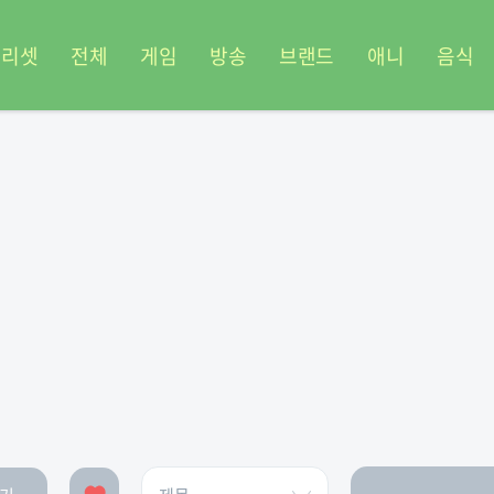
프리셋
전체
게임
방송
브랜드
애니
음식