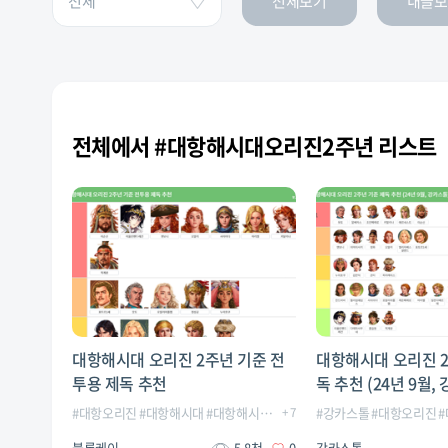
전체보기
내글보
전체에서 #대항해시대오리진2주년 리스트
대항해시대 오리진 2주년 기준 전
대항해시대 오리진 2
투용 제독 추천
독 추천 (24년 9월,
#
대항오리진
#
대항해시대
#
대항해시대오리진
+
7
#
대항해시대오리진2주년
#
강카스톨
#
대항오리진
#
#
블록케이
5.8천
0
강카스톨