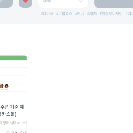
기
#
티어표
#
로블록스
#
애니
#
2025
#
환장오디세이
#
리
주년 기준 제
 강카스톨)
대항해시대
대항해시대오리진제독
#
대항해시대오리진
+
6
#
대항해시대오리진티어
#
대항해시대오리진2주년
#
전투
#
제독
#
대항해시대오리진제독
#
티어표
#
대항
7천
0