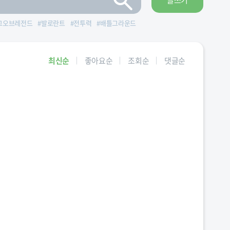
글쓰기
그오브레전드
#
발로란트
#
전투력
#
배틀그라운드
최신순
좋아요순
조회순
댓글순
해시대오리진티어
#
제독
#
티어표