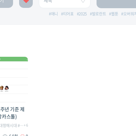
기
#
애니
#
티어표
#
2025
#
발로란트
#
웹툰
#
오버워
주년 기준 제
 강카스톨)
대항해시대
대항해시대오리진제독
#
대항해시대오리진
+
6
#
대항해시대오리진티어
#
대항해시대오리진2주년
#
전투
#
제독
#
대항해시대오리진제독
#
티어표
#
대항
6.9천
0