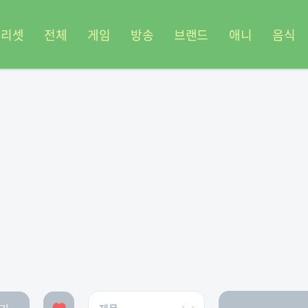
프리셋
전체
게임
방송
브랜드
애니
음식