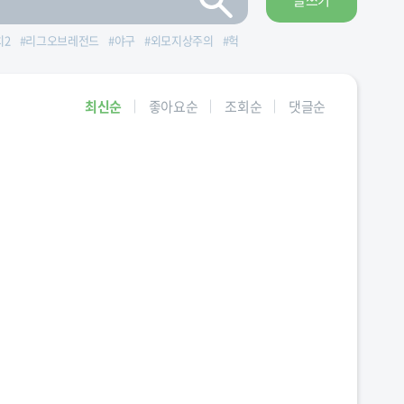
글쓰기
치2
#
리그오브레전드
#
야구
#
외모지상주의
#
헉
최신순
좋아요순
조회순
댓글순
해시대오리진티어
#
제독
#
티어표