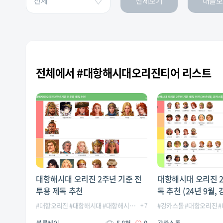
전체보기
내글보
전체에서 #대항해시대오리진티어 리스트
대항해시대 오리진 2주년 기준 전
대항해시대 오리진 2
투용 제독 추천
독 추천 (24년 9월,
#
대항오리진
#
대항해시대
#
대항해시대오리진
+
7
#
대항해시대오리진2주년
#
강카스톨
#
대항오리진
#
#
블록케이
5.8천
0
강카스톨