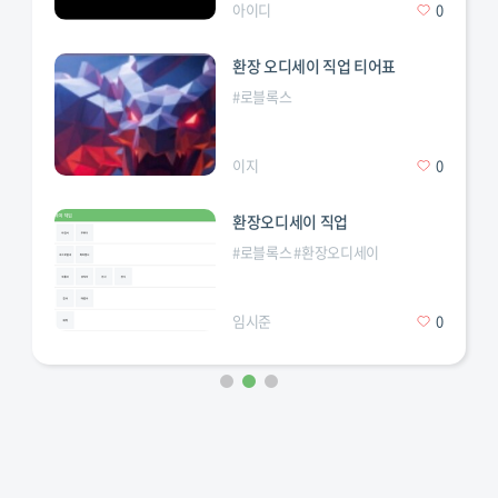
아이디
0
환장 오디세이 직업 티어표
#
로블록스
스트
이지
0
환장오디세이 직업
#
로블록스
#
환장오디세이
임시준
0