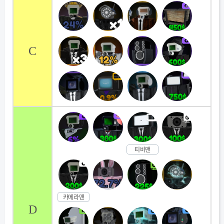
C
티비맨
카메라맨
D