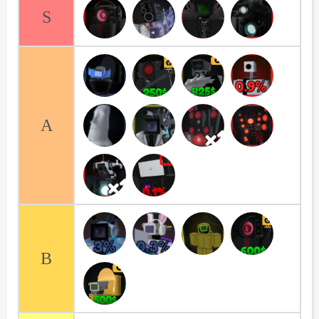
S
A
B