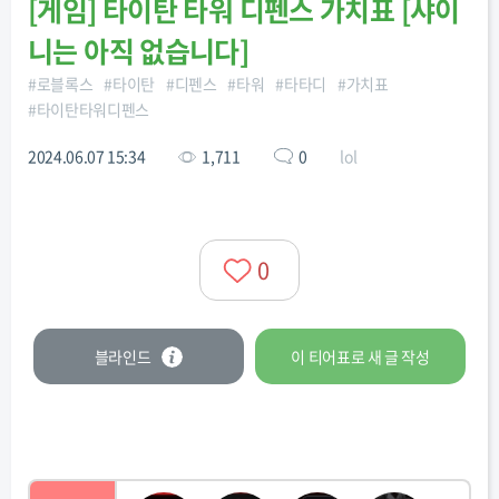
[
게임
]
타이탄 타워 디펜스 가치표 [샤이
니는 아직 없습니다]
#
로블록스
#
타이탄
#
디펜스
#
타워
#
타타디
#
가치표
#
타이탄타워디펜스
2024.06.07 15:34
1,711
0
lol
0
블라인드
이 티어표로
새 글
작성