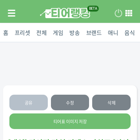
홈
프리셋
전체
게임
방송
브랜드
애니
음식
공유
수정
삭제
티어표 이미지 저장