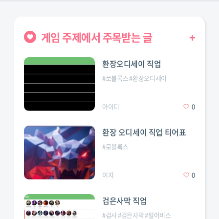
게임 주제에서 주목받는 글
+
환장오디세이 직업
#
로블록스
#
환장오디세이
아이디
0
환장 오디세이 직업 티어표
#
로블록스
이지
0
검은사막 직업
#
검사
#
검은사막
#
펄어비스