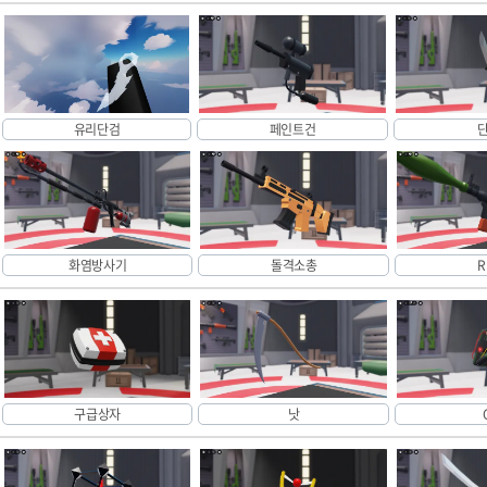
유리단검
페인트건
화염방사기
돌격소총
R
구급상자
낫