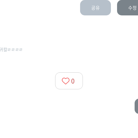
공유
수정
귀칼ㄹㄹㄹㄹ
0