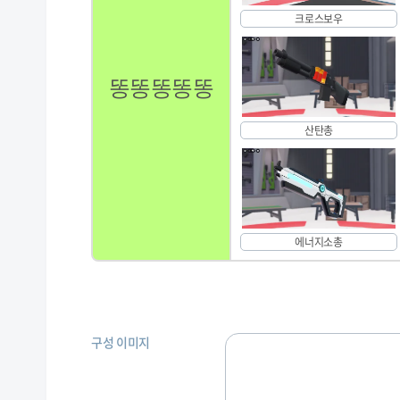
크로스보우
똥똥똥똥똥
산탄총
에너지소총
구성 이미지