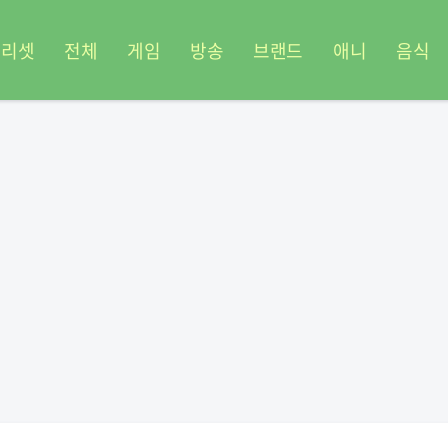
프리셋
전체
게임
방송
브랜드
애니
음식