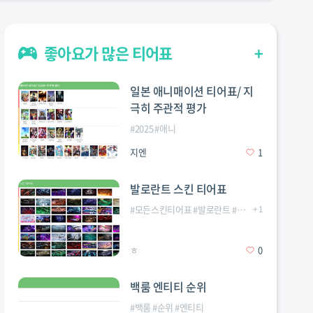
좋아요가 많은 티어표
+
일본 애니매이션 티어표/ 지
극히 주관적 평가
#
2025
#
애니
지엔
1
발로란트 스킨 티어표
#
모든스킨티어표
#
발로란트
#
프리미엄등급이상
+
1
ㅎ
0
백룸 엔티티 순위
#
백룸
#
순위
#
엔티티