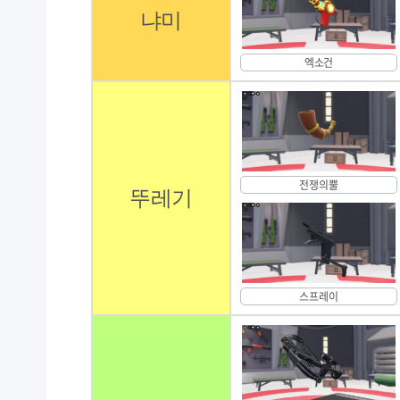
냐미
엑소건
전쟁의뿔
뚜레기
스프레이