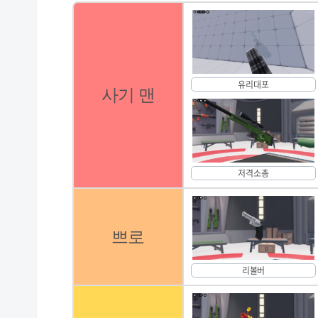
유리대포
사기 맨
저격소총
쁘로
리볼버