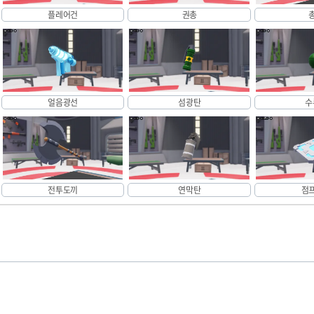
플레어건
권총
얼음광선
섬광탄
수
전투도끼
연막탄
점