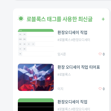
로블록스 태그를 사용한 최신글
+
환장오디세이 직업
#
로블록스
#
환장오디세이
임시준
0
환장 오디세이 직업 티어표
#
로블록스
이지
0
환장오디세이 직업
#
로블록스
#
환장오디세이