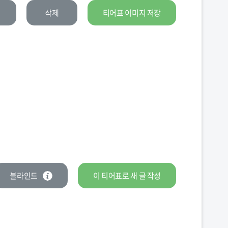
삭제
티어표 이미지 저장
블라인드
이 티어표로
새 글
작성