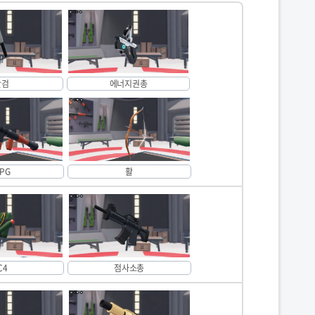
단검
에너지권총
PG
활
C4
점사소총