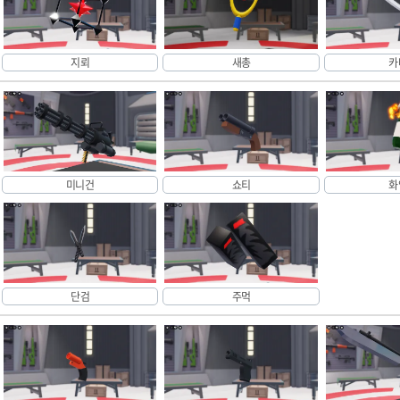
지뢰
새총
카
미니건
쇼티
화
단검
주먹