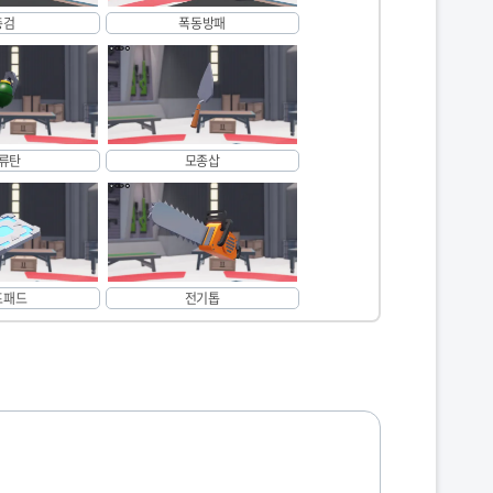
총검
폭동방패
류탄
모종삽
프패드
전기톱