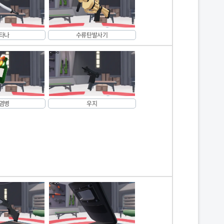
타나
수류탄발사기
염병
우지