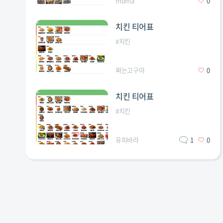
mdma
0
치킨 티어표
#
치킨
쩌는고구마
0
치킨 티어표
#
치킨
유피바라
1
0