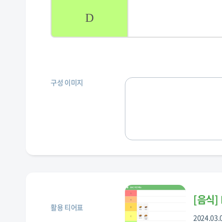
D
구성 이미지
[
음식
]
활용 티어표
2024.03.