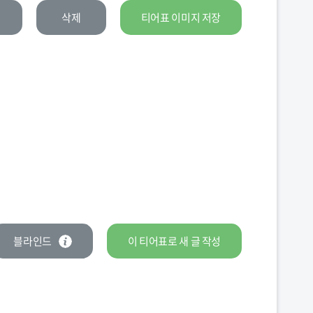
삭제
티어표 이미지 저장
블라인드
이 티어표로
새 글
작성