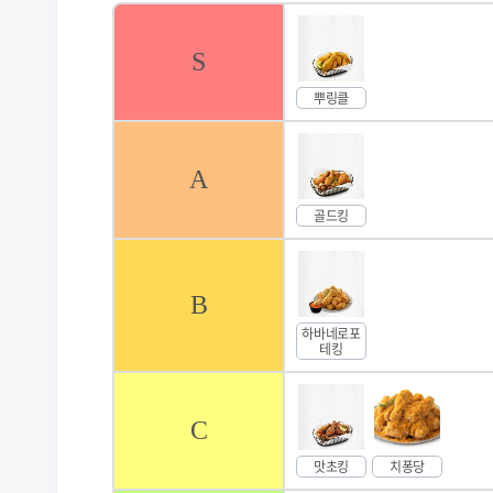
S
뿌링클
A
골드킹
B
하바네로포
테킹
C
맛초킹
치퐁당