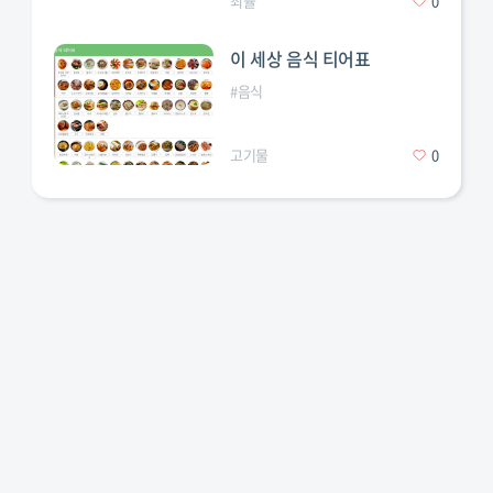
최율
0
이 세상 음식 티어표
#
음식
고기물
0