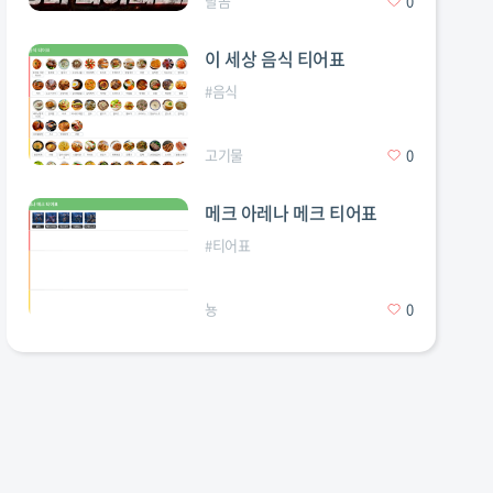
탈곰
0
이 세상 음식 티어표
#
음식
고기물
0
메크 아레나 메크 티어표
#
티어표
뇽
0