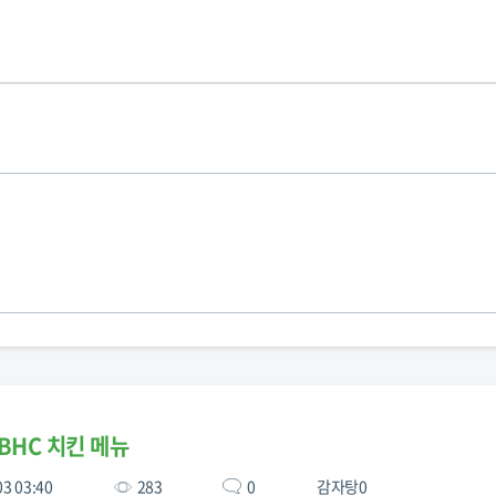
BHC 치킨 메뉴
03 03:40
283
0
감자탕0