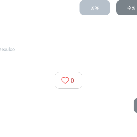
공유
수정
seouloo
0