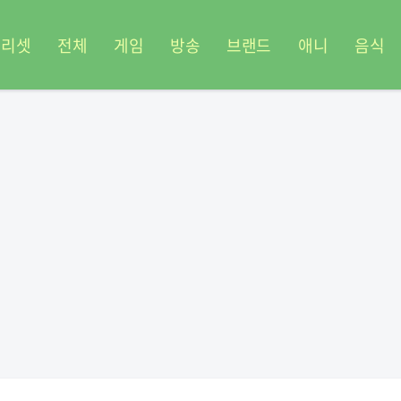
프리셋
전체
게임
방송
브랜드
애니
음식