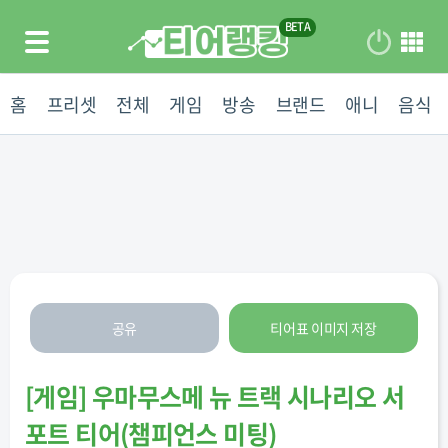
홈
프리셋
전체
게임
방송
브랜드
애니
음식
공유
티어표 이미지 저장
[
게임
]
우마무스메 뉴 트랙 시나리오 서
포트 티어(챔피언스 미팅)