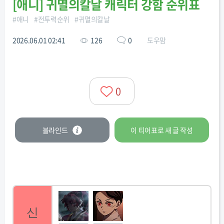
[
애니
]
귀멸의칼날 캐릭터 강함 순위표
#
애니
#
전투력순위
#
귀멸의칼날
2026.06.01 02:41
126
0
도우맘
0
블라인드
이 티어표로
새 글
작성
신