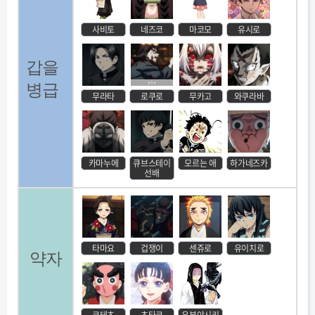
사비토
네즈코
마코모
유시로
갑을
병급
무라타
로쿠로
무카고
와쿠라바
카마누에
큐브스테이
모르는 애
하가네즈카
선배
타마요
겁쟁이
센쥬로
유이치로
약자