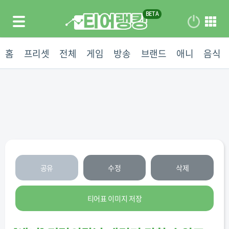
홈
프리셋
전체
게임
방송
브랜드
애니
음식
공유
수정
삭제
티어표 이미지 저장