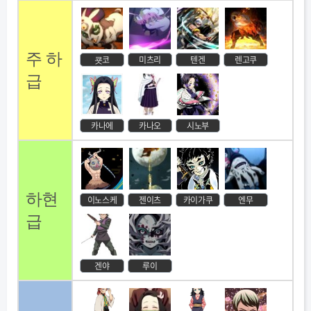
주 하
쿗코
미츠리
텐겐
렌고쿠
급
카나에
카나오
시노부
하현
이노스케
젠이츠
카이가쿠
엔무
급
겐야
루이