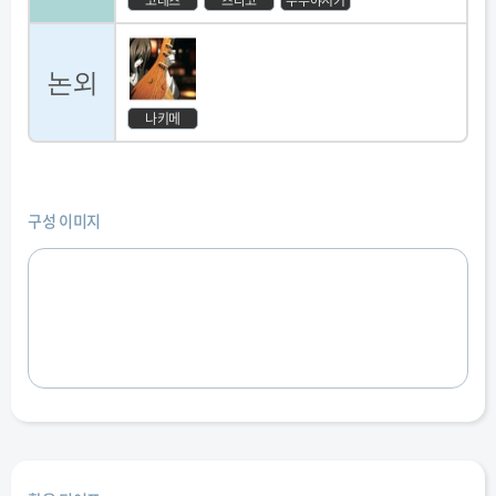
코테츠
츠타코
우부야시키
논외
나키메
구성 이미지