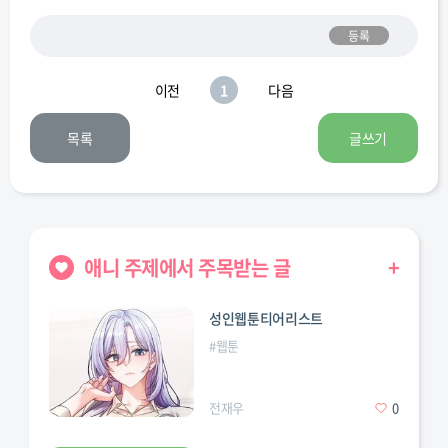
등록
이전
1
다음
목록
글쓰기
애니 주제에서 주목받는 글
+
성인웹툰티어리스트
#
웹툰
전재우
0