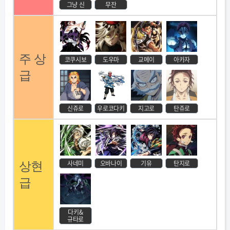
그냥 신
무잔
주 상
코쿠시보
도우마
교메이
아카자
급
신쥬로
우로코다키
지고로
탄쥬로
사네미
오바나이
기유
탄지로
상현
급
다키&
규타로