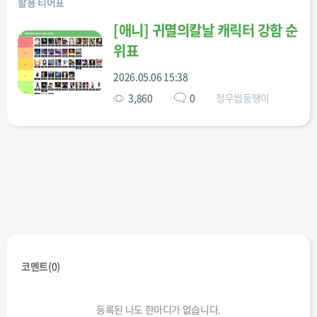
활용 티어표
[
애니
]
귀멸의칼날 캐릭터 강함 순
위표
2026.05.06 15:38
3,860
0
정우씹둥땡이
코멘트(
0
)
등록된 나도 한마디가 없습니다.