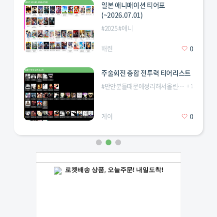
일본 애니매이션 티어표
(~2026.07.01)
#
2025
#
애니
해린
0
주술회전 총합 전투력 티어리스트
#
만안분들때문에정리해서올린다
#
+
주술회전
1
게이
0