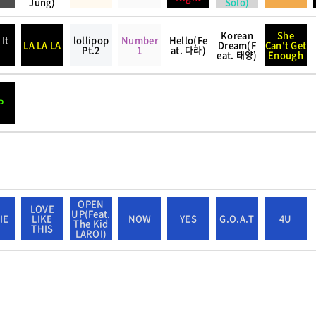
Jung)
Solo)
Korean
She
 It
lollipop
Number
Hello(Fe
LA LA LA
Dream(F
Can't Get
p
Pt.2
1
at. 다라)
eat. 태양)
Enough
P
OPEN
LOVE
UP(Feat.
IE
LIKE
NOW
YES
G.O.A.T
4U
The Kid
THIS
LAROI)