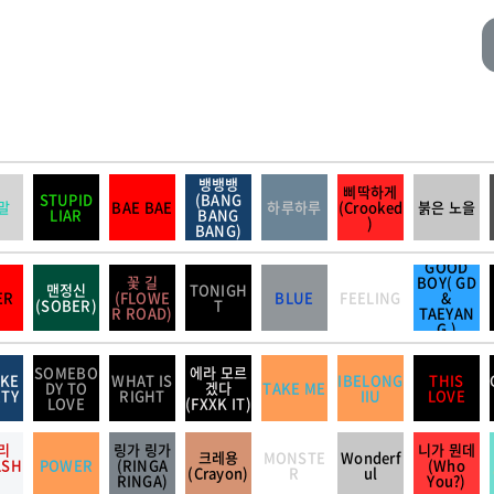
뱅뱅뱅
삐딱하게
STUPID
(BANG
말
BAE BAE
하루하루
(Crooked
붉은 노을
LIAR
BANG
)
BANG)
GOOD
꽃 길
BOY( GD
맨정신
TONIGH
ER
(FLOWE
BLUE
FEELING
&
(SOBER)
T
R ROAD)
TAEYAN
G )
SOMEBO
에라 모르
IKE
WHAT IS
IBELONG
THIS
DY TO
겠다
TAKE ME
RTY
RIGHT
IIU
LOVE
LOVE
(FXXK IT)
리
링가 링가
니가 뭔데
크레용
MONSTE
Wonderf
LSH
POWER
(RINGA
(Who
(Crayon)
R
ul
RINGA)
You?)