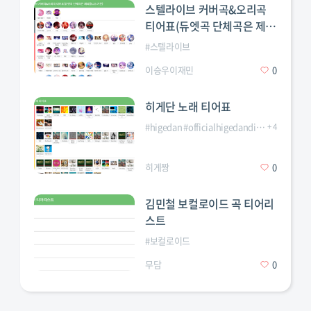
스텔라이브 커버곡&오리곡
티어표(듀엣곡 단체곡은 제
외)(8.23 기준)
#
스텔라이브
이승우이재민
0
히게단 노래 티어표
#
higedan
#
officialhigedandism
+
#
4
오피셜히
히게짱
0
김민철 보컬로이드 곡 티어리
스트
켄시
#
이박사
#
진격의거인
#
체인소맨
#
보컬로이드
무담
0