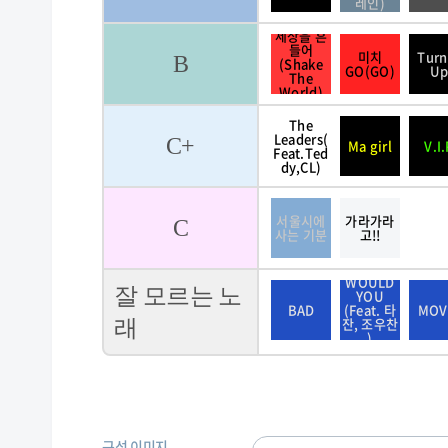
레인)
세상을 흔
들어
미치
Turn
B
(Shake
GO(GO)
U
The
World)
The
Leaders(
C+
Ma girl
V.I.
Feat.Ted
dy,CL)
서울시에
가라가라
C
사는 기분
고!!
WOULD
잘 모르는 노
YOU
BAD
(Feat. 타
MOV
잔, 조우찬
래
)
구성 이미지