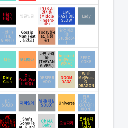
INTRO.
권지용
LIVE
High
빙글빙글
(Middle
FAST DIE
Lady
High
Fingers-
SLOW
up)
완전미쳤
나만이(
Gossip
Today(Fe
어!(
THE
Man(Feat
at. 김종
Studio54
GIANT)
. 김건모)
완)
)
나만 바라
Inspirati
봐
ZERO-
나는
보나마나
on(Feat.
(TAEYAN
COKE
빈지노)
G VER.)
Stay
With
Oh
Dirty
DESPER
DOOM
Me(Feat.
Yeah(Fea
Cash
ADO
DADA
G-
t. 박봄)
DRAGON
)
탑욕
BE
날개(대성
(SELF
재미없어
Universe
SOLID
SOLO)
CRUCIFI
XION)
WE
She's
웃어본다
BELONG
Oh MA
Gone(Fe
오늘따라
(대성
TOGETH
Baby
at. Kush)
Solo)