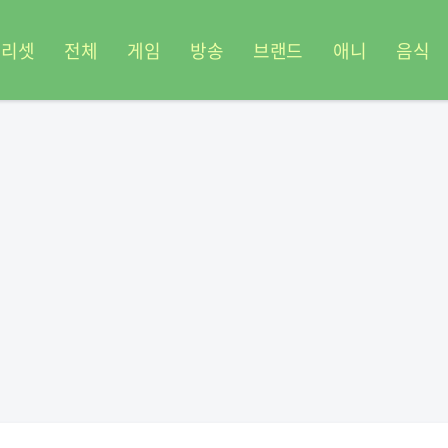
프리셋
전체
게임
방송
브랜드
애니
음식