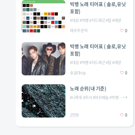
빅뱅 노래 티어표 ( 솔로,유닛
포함)
#
대성
#
빅뱅
#
지드래곤
#
탑
#
태양
매우주관적
0
빅뱅 노래 티어표 ( 솔로,유닛
포함)
#
대성
#
빅뱅
#
지드래곤
#
탑
#
태양
숭실대vip
0
노래 순위(내 기준)
#
나루토
#
리사
#
머쉬베놈
#
빅뱅
#
요네즈
+
4
2만원
0