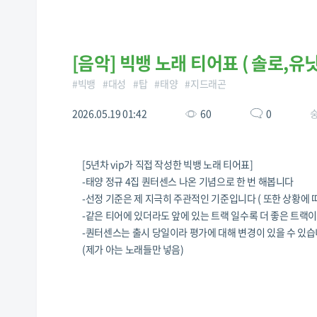
[
음악
]
빅뱅 노래 티어표 ( 솔로,유닛
#
빅뱅
#
대성
#
탑
#
태양
#
지드래곤
2026.05.19 01:42
60
0
숭
[5년차 vip가 직접 작성한 빅뱅 노래 티어표]
-태양 정규 4집 퀀터센스 나온 기념으로 한 번 해봅니다
-선정 기준은 제 지극히 주관적인 기준입니다 ( 또한 상황
-같은 티어에 있더라도 앞에 있는 트랙 일수록 더 좋은 트랙
-퀀터센스는 출시 당일이라 평가에 대해 변경이 있을 수 있
(제가 아는 노래들만 넣음)