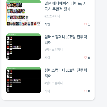
일본 애니매이션 티어표/ 지
극히 주관적 평가
#
2025
#
애니
지엔
1
림버스컴퍼니LCB팀 전투력
티어
게단디즘
#
히게단
#
히게단디즘
#
림버스컴퍼니
게이
0
림버스컴퍼니LCB팀 전투력
티어
#
림버스컴퍼니
게이
0