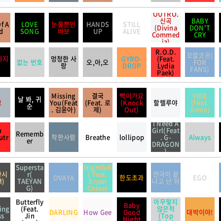
OUTRO.
신곡
BABY
f A
LOVE
눈물뿐인
HANDS
STILL
(Divina
DON'T
d
SONG
바보
UP
ALIVE
Commed
CRY
ia)
R.O.D.
꼬깔코온(
가지
멍청한 사
GYRO-
(Feat.
없는 번호
오,아,오
FOR
랑
DROP
Lydia
FANS)
Paek)
Missing
결국
뻑이가요
VIBE
날 봐, 귀
보
You(Feat
(Feat. 로
(Knock
할렐루야
(Feat.
순
. 김윤아)
제)
Out)
Jimin)
I Need A
u
Girl(Feat
Rememb
utr
착한사람
Breathe
lollipop
. G-
Always
er
DRAGON
)
Supersta
Nightfall
한시
r(
( Feat.
연극이 끝
OVAYA
한도초과
EGO
M)
TAEYAN
Bryan
나고 난 뒤
G)
Chase)
Butterfly
아무렇지
Baby
ing
(Feat.
않은척
DARLING
How Gee
Good
대박이야!
ss
Jin
(Top
Night