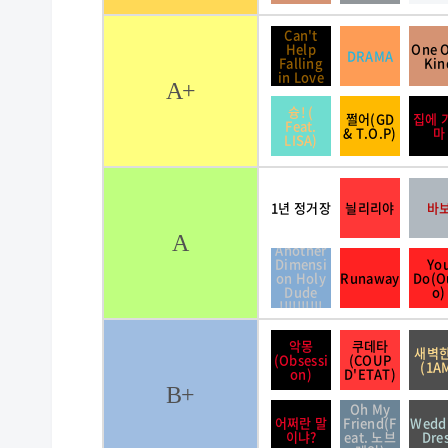
Can't
Help
One O
DRAMA
Falling
Kin
in Love
A+
슝! (
쩔어(GD
집에 
Feat.
& T.O.P)
마
LISA)
1년 정거장
늴리리야
바
A
Another
Dimensi
Yo
on Holy
Runaway
Do(O
Dude
o)
!!!!!!!!!!
악몽
쿠데타
새벽
(Obsessi
(COUP
(1A
on)
D'ETAT)
B+
Oh My
어쩌란 말
Friend(F
Wedd
이냐?
eat. 노브
Dre