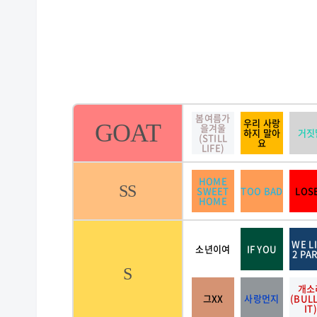
봄여름가
우리 사랑
GOAT
을겨울
하지 말아
거짓
(STILL
요
LIFE)
HOME
SS
SWEET
TOO BAD
LOS
HOME
WE L
소년이여
IF YOU
2 PA
S
개소
그XX
사랑먼지
(BUL
IT)