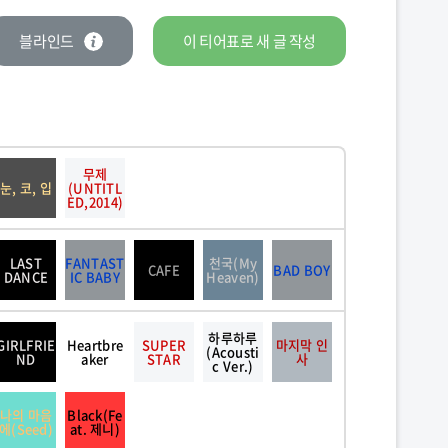
블라인드
이 티어표로
새 글
작성
무제
눈, 코, 입
(UNTITL
ED,2014)
LAST
FANTAST
천국(My
CAFE
BAD BOY
DANCE
IC BABY
Heaven)
하루하루
GIRLFRIE
Heartbre
SUPER
마지막 인
(Acousti
ND
aker
STAR
사
c Ver.)
나의 마음
Black(Fe
에(Seed)
at. 제니)