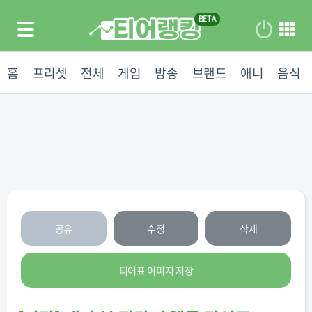
홈
프리셋
전체
게임
방송
브랜드
애니
음식
공유
수정
삭제
티어표 이미지 저장