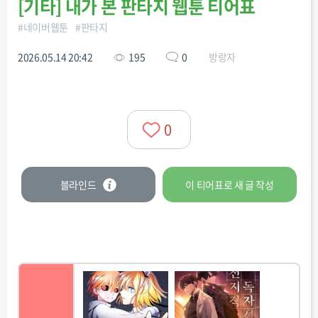
[
기타
]
내가 본 판타지 웹툰 티어표
#
네이버웹툰
#
판타지
2026.05.14 20:42
195
0
방랑자
0
블라인드
이 티어표로
새 글
작성