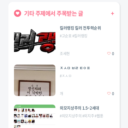
기타 주제에서 주목받는 글
+
킬러랭킹 킬러 전투력순위
#
고순호
#
킬러랭킹
조세현
0
ㅈㅅㅁ ㅂㄹ ㅌㅇㅍ
#
ㅈㅅㅁ
개
0
외모지상주의 1.5~2세대
#
외모지상주의
#
외지주
#
웹툰