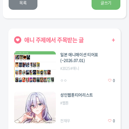
목록
글쓰기
토키와 마치
니시미카도
사사메 야야
하나N폰테
세키야 나루
타미
인스탠드
애니 주제에서 주목받는 글
+
일본 애니매이션 티어표
호토 코코아
키리마 샤로
우지마츠
테데자 리제
호토 모카
(~2026.07.01)
치야
#
2025
#
애니
ㅇㅇ
0
조가 마야
카후우 치노
나츠 메구
사쿠라
나오키 미키
메구미
성인웹툰티어리스트
#
웹툰
와카사 유리
에비스자와
타케야 유키
시이나
모리노 키린
전재우
0
쿠루미