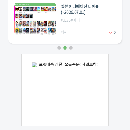
일본 애니매이션 티어표
(~2026.07.01)
니메이션
#
이세계
#
이세계애니
#
일본
#
2025
#
애니
마치코 료
하나코이즈
히바리가오
에코다 렌
하규 히비키
미
카 루
해린
0
쿠메가와
사쿠라 네네
이이지마 윤
시노다
타키모토
보탄
하지메
히후미
토오야마 린
야가미 코우
스즈카제
오다기리
하야마 테루
아오바
후타바
니시카와
하쿠타케
후지카와
세키 아야메
무라카미
요우코
테루
키요
시이나