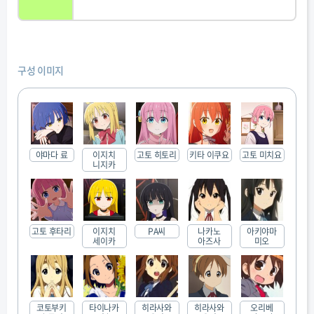
구성 이미지
야마다 료
이지치
고토 히토리
키타 이쿠요
고토 미치요
니지카
고토 후타리
이지치
PA씨
나카노
아키야마
세이카
아즈사
미오
코토부키
타이나카
히라사와
히라사와
오리베