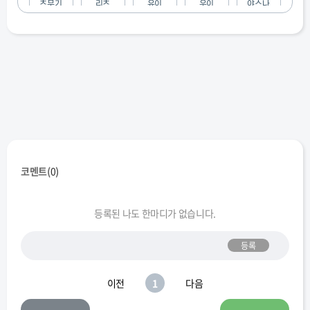
츠무기
리츠
유이
우이
야스나
소냐
이치이 유이
히나타
노노하라
하루노 히메
유카리
유즈코
미니와
쿠죠 카렌
이노쿠마
코미치 아야
앨리스
츠미키
요우코
카터릿
코멘트(
0
)
등록된 나도 한마디가 없습니다.
오오미야
오오미야
마츠바라
카라스마
쿠제하시
시노부
이사미
호노카
사쿠라
아카리
등록
이전
1
다음
이케노
미나미
노다 코토네
소노다 유우
타카야마
카에데
시즈쿠
하루카