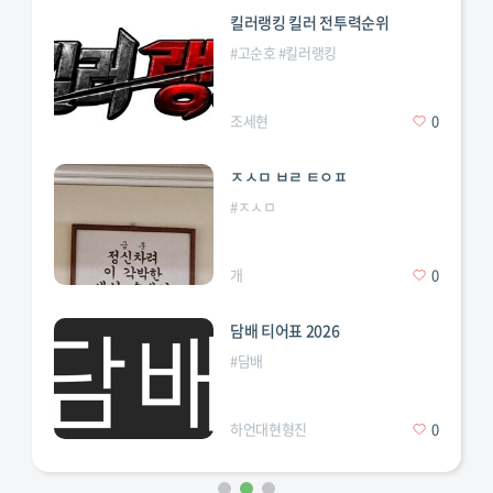
킬러랭킹 킬러 전투력순위
#
고순호
#
킬러랭킹
조세현
0
ㅈㅅㅁ ㅂㄹ ㅌㅇㅍ
#
ㅈㅅㅁ
개
0
담배 티어표 2026
#
담배
하언대현형진
0