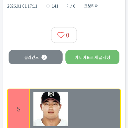
2026.01.01 17:11
141
0
크보티어
0
블라인드
이 티어표로
새 글
작성
S