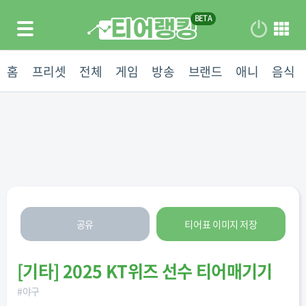
홈
프리셋
전체
게임
방송
브랜드
애니
음식
공유
티어표 이미지 저장
[
기타
]
2025 KT위즈 선수 티어매기기
#
야구