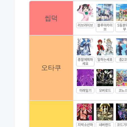
씹덕
러브라이브
블루아카이
5등분
브
부
종말에뭐하
일하는세포
중2
세요
오타쿠
미래일기
오버로드
코노
지박소년하
네버랜드
코드기