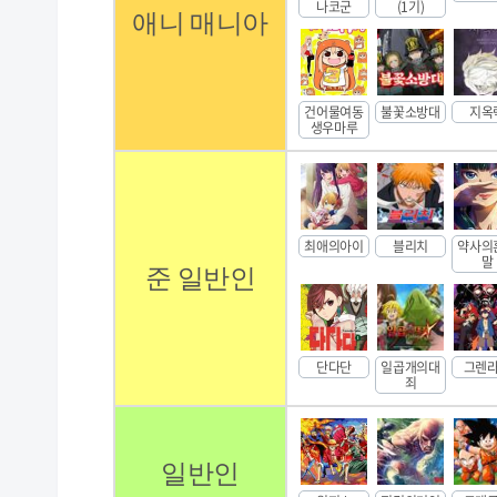
나코군
(1기)
애니 매니아
건어물여동
불꽃소방대
지옥
생우마루
최애의아이
블리치
약사의
말
준 일반인
단다단
일곱개의대
그렌
죄
일반인