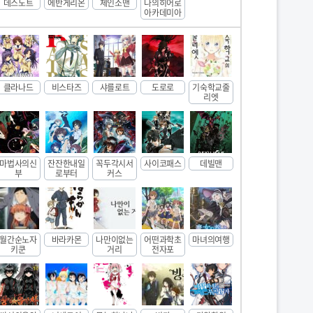
데스노트
에반게리온
체인소맨
나의히어로
아카데미아
클라나드
비스타즈
샤를로트
도로로
기숙학교줄
리엣
마법사의신
잔잔한내일
꼭두각시서
사이코패스
데빌맨
부
로부터
커스
월간순노자
바라카몬
나만이없는
어떤과학초
마녀의여행
키쿤
거리
전자포