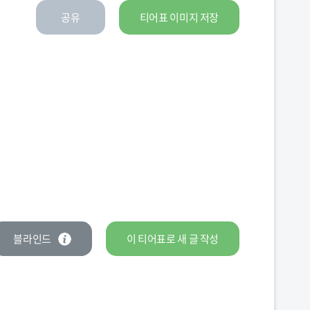
공유
티어표 이미지 저장
블라인드
이 티어표로
새 글
작성