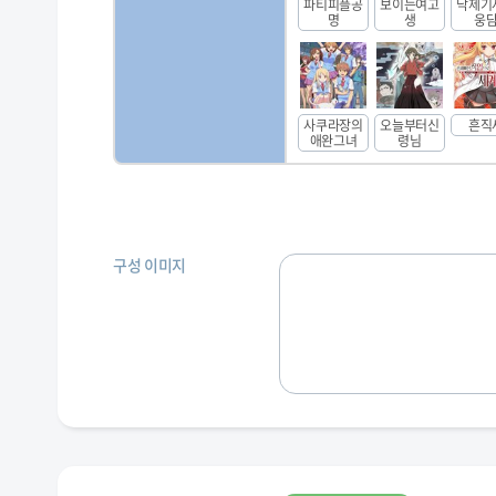
파티피플공
보이는여고
낙제기
명
생
웅
사쿠라장의
오늘부터신
흔직
애완그녀
령님
구성 이미지