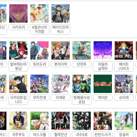
의신
시키모리
4월은너의
메이드인어
거짓말
비스
코이
알바뛰는마
토라도라
봇치더락
던만추
어둠의
페이트
왕님
실력자
(시리즈
스바
사카모토입
무직전생
리제로
방패용사성
케이온
슈타게
니다
공담
어스
극주부도
비스크돌
혈계전선
괴수8호
빈란드사가
장송의