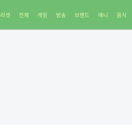
프리셋
전체
게임
방송
브랜드
애니
음식