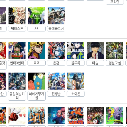
프리렌
락
닥터스톤
86
블랙클로버
혼잣
헌터X헌터
죠죠
은혼
블루록
마슐
암살교실
라간
종말의발키
너에게닿기
전생슬
소아온
리
를