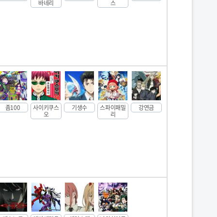
바네리
스
좀100
사이키쿠스
기생수
스파이패밀
강연금
오
리