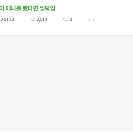
이 애니를 봤다면 씹덕임
12 01:12
2,510
0
yjh