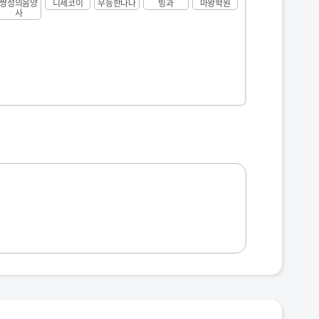
쌍성의음양
니세코이
무능한나나
빙과
마왕학원
사