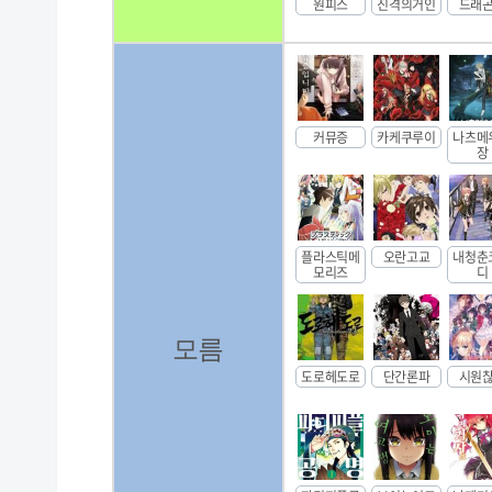
원피스
진격의거인
드래
커뮤증
카케쿠루이
나츠메
장
플라스틱메
오란고교
내청춘
모리즈
디
모름
도로헤도로
단간론파
시원