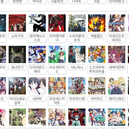
곤볼
원펀맨
하이큐
주술회전
나루토
귀칼
사이버펑크
우인
노라가미
청의엑소시
아카메가벤
누라리횬의
액셀월드
어새신즈프
스트
다
손자
라이드
코미
유녀전기
다이아몬드
아오하라이
아노하나
스즈미야하
새벽의연화
메이
드
루히의우울
찮은
어서오세요
내마위
프린세스커
우마무스메
아이마스
메이드래곤
실력
넥트