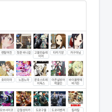
렌탈여친
청춘 바니걸
고블린슬레
타카기양
카구야님
이어
호리미야
노겜노라
문호스트레
아픈싫방어
바이올렛에
이독스
력올인
버가든
모브사이코
갑철성의카
도쿄구울
도쿄리벤져
킬라킬