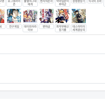
사영
로그호라이
불멸의그대
현자의손자
악마입문이
정령환상기
식극의 소마
담
즌
에게
루마군
세
친구게임
데이트어라
변마금
최약무패신
데스마치이
이브
장기룡
세계광상곡