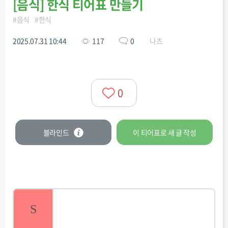
[
음식
]
한식 티어표 만들기
#
음식
#
한식
2025.07.31 10:44
117
0
나츠
0
블라인드
이 티어표로
새 글
작성
S