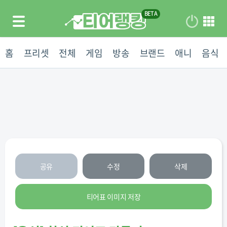
홈
프리셋
전체
게임
방송
브랜드
애니
음식
공유
수정
삭제
티어표 이미지 저장