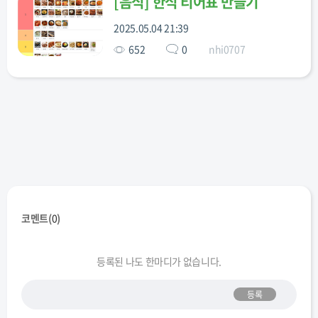
[
음식
]
한식 티어표 만들기
2025.05.04 21:39
652
0
nhi0707
보쌈
부대찌개
북어국
불고기
비빔국수
비빔냉면
비빔밥
삼겹살
삼계탕
새우장
설렁탕
소불고기덮
순대
순두부찌개
양념게장
밥
코멘트(
0
)
등록된 나도 한마디가 없습니다.
오리주물럭
오삼불고기
육개장
잔치국수
잡채밥
등록