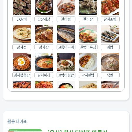
LA갈비
간장게장
갈비찜
갈비탕
갈치조림
감자전
감자탕
고등어구이
골뱅이무침
김밥
김치볶음밥
김치찌개
꼬막비빔밥
낙지덮밥
냉면
닭갈비
닭발
돌솥비빔밥
동그랑땡
돼지갈비
활용 티어표
된장찌개
떡국
떡볶이
막국수
미역국