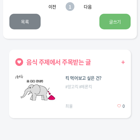
이전
1
다음
제육덮밥
제육볶음
족발
쫄면
차돌박이
숙주볶음
목록
글쓰기
청국장
칼국수
콘치즈
콩나물국
파전
음식 주제에서 주목받는 글
+
홍어
곱창구이
곱창볶음
킥 먹어보고 싶은 건?
#
망고킥
#
메론킥
최율
0