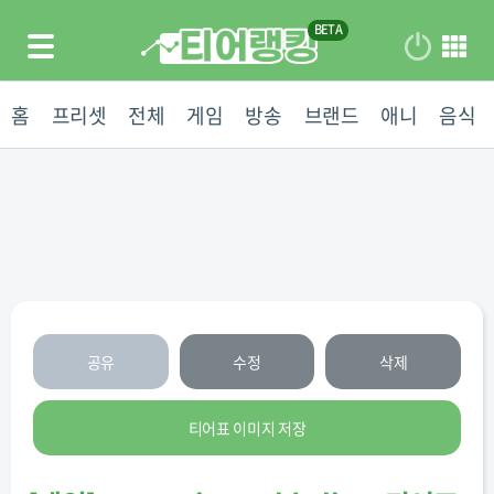
홈
프리셋
전체
게임
방송
브랜드
애니
음식
공유
수정
삭제
티어표 이미지 저장