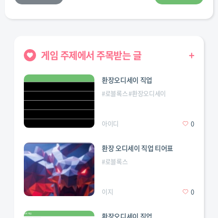
게임 주제에서 주목받는 글
+
환장오디세이 직업
#
로블록스
#
환장오디세이
아이디
0
환장 오디세이 직업 티어표
#
로블록스
이지
0
환장오디세이 직업