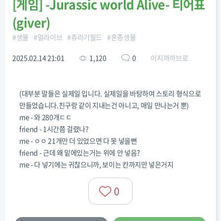
[
게임
]
-Jurassic world Alive- 티어표
(giver)
#
생물
#
얼라이브
#
쥬라기월드
#
혼종생물
2025.02.14 21:01
1,120
0
이지까까브로
(대부분 말들은 실제일 입니다. 실제일을 바탕하여 스토리 형식으로
만들었습니다.친구랑 같이 지내는건 아니고, 매일 만나는거 뿐)
me - 와 280개ㄷㄷ
friend - 1시간쯤 걸렸나?
me - ㅇㅇ 21개만 더 있었으면 다 못 넣을뻔
friend - 근데 왜 밑에있는거는 위에 안 넣음?
me - 다 넣기에는 귀찮으니까, 보이는 칸까지만 넣은거지
0