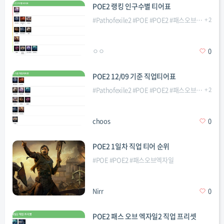
POE2 랭킹 인구수별 티어표
#
Pathofexile2
#
POE
#
POE2
#
패스오브엑자일2
+
2
#
ㅇㅇ
0
POE2 12/09 기준 직업티어표
#
Pathofexile2
#
POE
#
POE2
#
패스오브엑자일2
+
2
#
choos
0
POE2 1일차 직업 티어 순위
#
POE
#
POE2
#
패스오브엑자일
Nirr
0
POE2 패스 오브 엑자일2 직업 프리셋