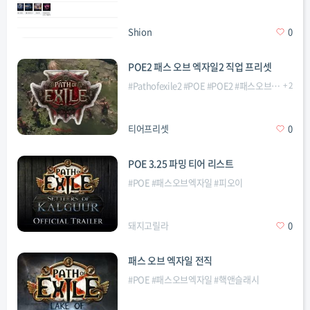
Shion
0
POE2 패스 오브 엑자일2 직업 프리셋
#
Pathofexile2
#
POE
#
POE2
#
패스오브엑자일2
+
2
#
티어프리셋
0
POE 3.25 파밍 티어 리스트
#
POE
#
패스오브엑자일
#
피오이
돼지고릴라
0
패스 오브 엑자일 전직
#
POE
#
패스오브엑자일
#
핵앤슬래시