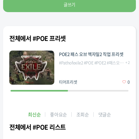
글쓰기
전체에서 #POE 프리셋
POE2 패스 오브 엑자일2 직업 프리셋
#
Pathofexile2
#
POE
#
POE2
#
패스오브엑자일2
+
2
#
티어프리셋
0
최신순
좋아요순
조회순
댓글순
전체에서 #POE 리스트