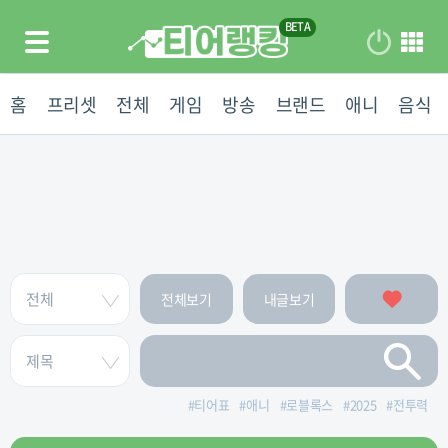
홈
프리셋
전체
게임
방송
브랜드
애니
음식
전체보기
내글보기
#
티어표
#
애니
#
로블록스
#
2025
#
전투력