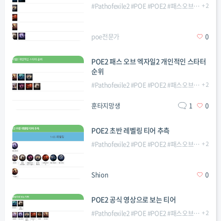
#
Pathofexile2
#
POE
#
POE2
#
패스오브엑자일2
+
2
#
poe전문가
0
POE2 패스 오브 엑자일2 개인적인 스타터
순위
#
Pathofexile2
#
POE
#
POE2
#
패스오브엑자일2
+
2
#
훈타지망생
1
0
POE2 초반 레벨링 티어 추측
#
Pathofexile2
#
POE
#
POE2
#
패스오브엑자일2
+
2
#
Shion
0
POE2 공식 영상으로 보는 티어
#
Pathofexile2
#
POE
#
POE2
#
패스오브엑자일2
+
2
#