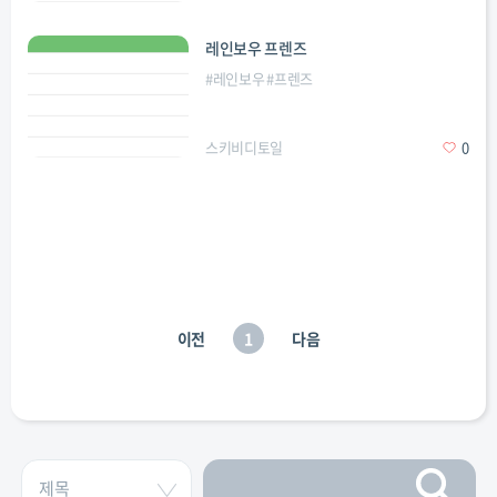
레인보우 프렌즈
#
레인보우
#
프렌즈
스키비디토일
0
이전
1
다음