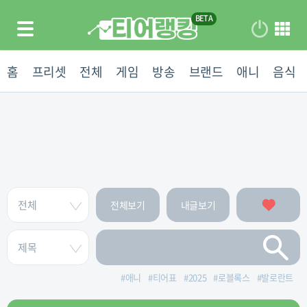
홈
프리셋
전체
게임
방송
브랜드
애니
음식
전체보기
내글보기
#
애니
#
티어표
#
2025
#
로블록스
#
발로란트