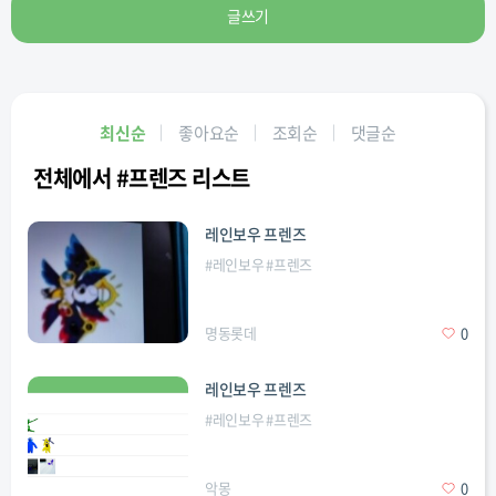
글쓰기
최신순
좋아요순
조회순
댓글순
전체에서 #프렌즈 리스트
레인보우 프렌즈
#
레인보우
#
프렌즈
명동롯데
0
레인보우 프렌즈
#
레인보우
#
프렌즈
악몽
0