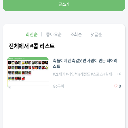
글쓰기
최신순
좋아요순
조회순
댓글순
전체에서 #콥 리스트
축돌이지만 축알못인 사람이 만든 티어리
스트
#
21세기
#
개인적
#
레전드
#
스포츠
#
실제축구
+
#
6
축구
Go구마
0