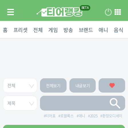
홈
프리셋
전체
게임
방송
브랜드
애니
음식
전체보기
내글보기
#
티어표
#
로블록스
#
애니
#
2025
#
환장오디세이