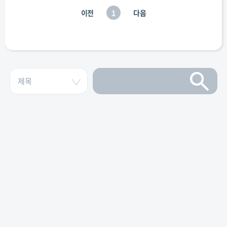
이전
1
다음