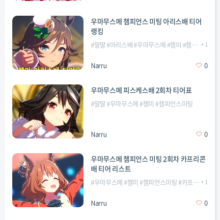
우마무스메 챔피언스 미팅 아리스배 티어
랭킹
#
말딸
#
아리스배
#
우마무스메
#
챔미
#
챔피언스미팅
+
1
Narru
0
우마무스메 피스케스배 2회차 티어표
#
말딸
#
우마무스메
#
챔미
#
챔피언스미팅
Narru
0
우마무스메 챔피언스 미팅 2회차 카프리콘
배 티어 리스트
#
우마무스메
#
챔미
#
챔피언스미팅
#
카프리콘
+
1
Narru
0