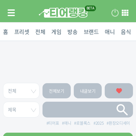
홈
프리셋
전체
게임
방송
브랜드
애니
음식
전체보기
내글보기
#
티어표
#
애니
#
로블록스
#
2025
#
환장오디세이