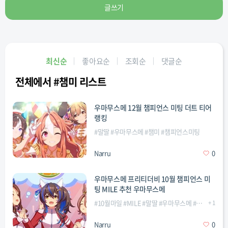
글쓰기
최신순
좋아요순
조회순
댓글순
전체에서 #챔미 리스트
우마무스메 12월 챔피언스 미팅 더트 티어
랭킹
#
말딸
#
우마무스메
#
챔미
#
챔피언스미팅
Narru
0
우마무스메 프리티더비 10월 챔피언스 미
팅 MILE 추천 우마무스메
#
10월마일
#
MILE
#
말딸
#
우마무스메
#
챔미
+
#
챔피
1
Narru
0