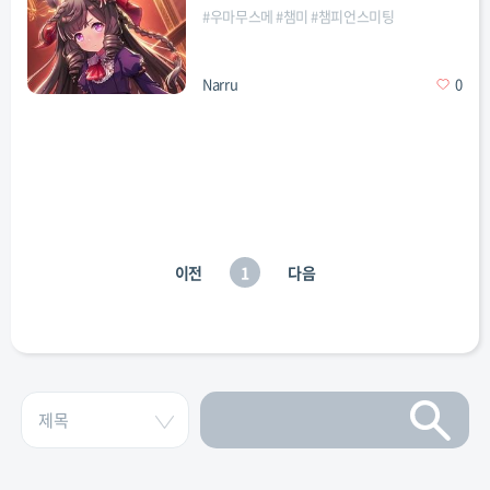
#
우마무스메
#
챔미
#
챔피언스미팅
Narru
0
이전
1
다음