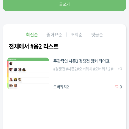
글쓰기
최신순
좋아요순
조회순
댓글순
전체에서 #옵2 리스트
주관적인 시즌2 경쟁전 탱커 티어표
#
경쟁전
#
시즌2
#
오버워치
#
오버워치2
#
옵2
+
#
3
옵치
오버워치2
0