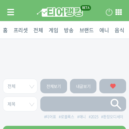
홈
프리셋
전체
게임
방송
브랜드
애니
음식
전체보기
내글보기
#
티어표
#
로블록스
#
애니
#
2025
#
환장오디세이