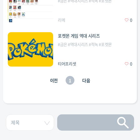
#
금은
#
역대시리즈
#
적녹
#
포켓몬
리메
0
포켓몬 게임 역대 시리즈
#
금은
#
역대시리즈
#
적녹
#
포켓몬
티어프리셋
0
이전
1
다음