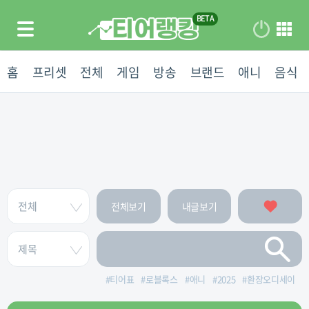
홈
프리셋
전체
게임
방송
브랜드
애니
음식
전체보기
내글보기
#
티어표
#
로블록스
#
애니
#
2025
#
환장오디세이