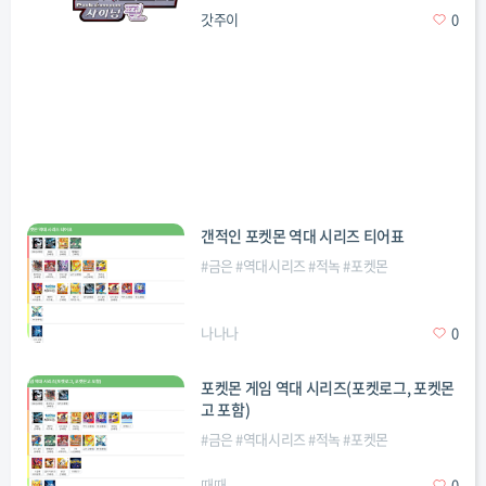
갓주이
0
갠적인 포켓몬 역대 시리즈 티어표
#
금은
#
역대시리즈
#
적녹
#
포켓몬
나나나
0
포켓몬 게임 역대 시리즈(포켓로그, 포켓몬
고 포함)
#
금은
#
역대시리즈
#
적녹
#
포켓몬
때때
0