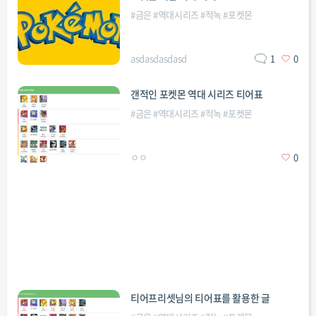
#
금은
#
역대시리즈
#
적녹
#
포켓몬
asdasdasdasd
1
0
갠적인 포켓몬 역대 시리즈 티어표
#
금은
#
역대시리즈
#
적녹
#
포켓몬
ㅇㅇ
0
티어프리셋님의 티어표를 활용한 글